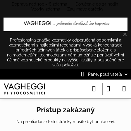
Doprava nad 100.- € zdarma Doručenie do 24 hodín
Vzorky zdarma Zaujímavé darčeky
✕
Profesionálna značka kozmetiky odporúčaná odborníkmi a
kozmetičkami s najlepšími recenziami. Vysoká koncentrácia
prírodných účinných látok a prispôsobené zloženie s
najmodernejšími technológiami nám umožňuje ponúkať veľmi
účinné kozmetické produkty najvyššej kvality a bezpečné pre
vašu pokožku.
Panel používateľa
Prístup zakázaný
Na prehliadanie tejto stránky musíte byť prihlásený.