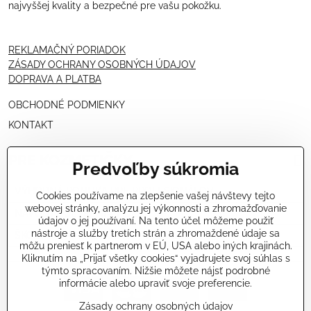
najvyššej kvality a bezpečné pre vašu pokožku.
REKLAMAČNÝ PORIADOK
ZÁSADY OCHRANY OSOBNÝCH ÚDAJOV
DOPRAVA A PLATBA
OBCHODNÉ PODMIENKY
KONTAKT
PRE KOZMETIČKY
Predvoľby súkromia
VÝHODNÁ PONUKA PRE PROFESIONÁLOV
Cookies používame na zlepšenie vašej návštevy tejto
webovej stránky, analýzu jej výkonnosti a zhromažďovanie
NÁVODY OŠETRENÍ - VIDEÁ
údajov o jej používaní. Na tento účel môžeme použiť
nástroje a služby tretích strán a zhromaždené údaje sa
ŠKOLENIE KOZMETIČIEK V TALIANSKU
môžu preniesť k partnerom v EÚ, USA alebo iných krajinách.
Kliknutím na „Prijať všetky cookies“ vyjadrujete svoj súhlas s
týmto spracovaním. Nižšie môžete nájsť podrobné
informácie alebo upraviť svoje preferencie.
Zásady ochrany osobných údajov