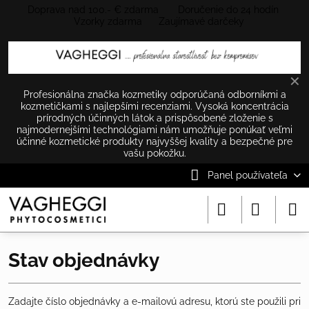
Doprava nad 100.- € zdarma Doručenie do 24 hodín
Vzorky zdarma Zaujímavé darčeky
✕
Profesionálna značka kozmetiky odporúčaná odborníkmi a
kozmetičkami s najlepšími recenziami. Vysoká koncentrácia
prírodných účinných látok a prispôsobené zloženie s
najmodernejšími technológiami nám umožňuje ponúkať veľmi
účinné kozmetické produkty najvyššej kvality a bezpečné pre
vašu pokožku.
Panel používateľa
Stav objednávky
Zadajte číslo objednávky a e-mailovú adresu, ktorú ste použili pri