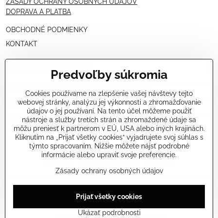
ZÁSADY OCHRANY OSOBNÝCH ÚDAJOV
DOPRAVA A PLATBA
OBCHODNÉ PODMIENKY
KONTAKT
PRE KOZMETIČKY
Predvoľby súkromia
VÝHODNÁ PONUKA PRE PROFESIONÁLOV
Cookies používame na zlepšenie vašej návštevy tejto
webovej stránky, analýzu jej výkonnosti a zhromažďovanie
NÁVODY OŠETRENÍ - VIDEÁ
údajov o jej používaní. Na tento účel môžeme použiť
nástroje a služby tretích strán a zhromaždené údaje sa
ŠKOLENIE KOZMETIČIEK V TALIANSKU
môžu preniesť k partnerom v EÚ, USA alebo iných krajinách.
Kliknutím na „Prijať všetky cookies“ vyjadrujete svoj súhlas s
týmto spracovaním. Nižšie môžete nájsť podrobné
informácie alebo upraviť svoje preferencie.
Zásady ochrany osobných údajov
©
2026
Copyright
Prijať všetky cookies
Predvoľby súkromia
Zásady ochrany osobných údajov
Stav objednávky
Ukázať podrobnosti
Vytvorené pomocou:
BiznisWeb.sk