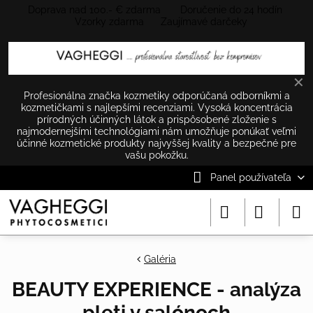
Doprava nad 100.- € zdarma Doručenie do 24 hodín
Vzorky zdarma Zaujímavé darčeky
✕
Profesionálna značka kozmetiky odporúčaná odborníkmi a
kozmetičkami s najlepšími recenziami. Vysoká koncentrácia
prírodných účinných látok a prispôsobené zloženie s
najmodernejšími technológiami nám umožňuje ponúkať veľmi
účinné kozmetické produkty najvyššej kvality a bezpečné pre
vašu pokožku.
Panel používateľa
Galéria
BEAUTY EXPERIENCE - analýza
pleti v salónoch