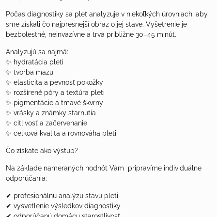
Počas diagnostiky sa pleť analyzuje v niekoľkých úrovniach, aby
sme získali čo najpresnejší obraz o jej stave. Vyšetrenie je
bezbolestné, neinvazívne a trvá približne 30–45 minút.
Analyzujú sa najmä:
✨ hydratácia pleti
✨ tvorba mazu
✨ elasticita a pevnosť pokožky
✨ rozšírené póry a textúra pleti
✨ pigmentácie a tmavé škvrny
✨ vrásky a známky starnutia
✨ citlivosť a začervenanie
✨ celková kvalita a rovnováha pleti
Čo získate ako výstup?
Na základe nameraných hodnôt Vám pripravíme individuálne
odporúčania:
✔ profesionálnu analýzu stavu pleti
✔ vysvetlenie výsledkov diagnostiky
✔ odporúčanú domácu starostlivosť