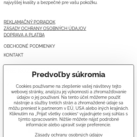
najvyššej kvality a bezpečné pre vašu pokožku.
REKLAMAČNÝ PORIADOK
ZÁSADY OCHRANY OSOBNÝCH ÚDAJOV
DOPRAVA A PLATBA
OBCHODNÉ PODMIENKY
KONTAKT
PRE KOZMETIČKY
Predvoľby súkromia
VÝHODNÁ PONUKA PRE PROFESIONÁLOV
Cookies používame na zlepšenie vašej návštevy tejto
webovej stránky, analýzu jej výkonnosti a zhromažďovanie
NÁVODY OŠETRENÍ - VIDEÁ
údajov o jej používaní. Na tento účel môžeme použiť
nástroje a služby tretích strán a zhromaždené údaje sa
ŠKOLENIE KOZMETIČIEK V TALIANSKU
môžu preniesť k partnerom v EÚ, USA alebo iných krajinách.
Kliknutím na „Prijať všetky cookies“ vyjadrujete svoj súhlas s
týmto spracovaním. Nižšie môžete nájsť podrobné
informácie alebo upraviť svoje preferencie.
Zásady ochrany osobných údajov