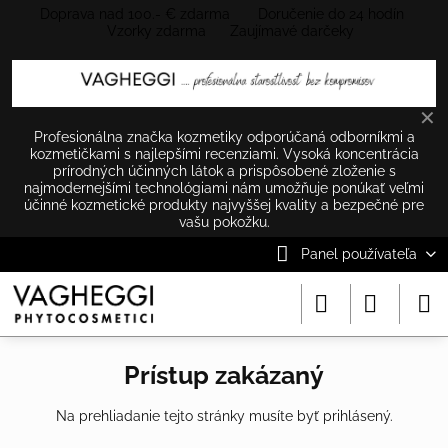
Doprava nad 100.- € zdarma Doručenie do 24 hodín
Vzorky zdarma Zaujímavé darčeky
✕
Profesionálna značka kozmetiky odporúčaná odborníkmi a
kozmetičkami s najlepšími recenziami. Vysoká koncentrácia
prírodných účinných látok a prispôsobené zloženie s
najmodernejšími technológiami nám umožňuje ponúkať veľmi
účinné kozmetické produkty najvyššej kvality a bezpečné pre
vašu pokožku.
Panel používateľa
Prístup zakázaný
Na prehliadanie tejto stránky musíte byť prihlásený.