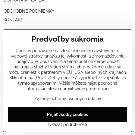
OBCHODNÉ PODMIENKY
KONTAKT
PRE KOZMETIČKY
Predvoľby súkromia
VÝHODNÁ PONUKA PRE PROFESIONÁLOV
Cookies používame na zlepšenie vašej návštevy tejto
webovej stránky, analýzu jej výkonnosti a zhromažďovanie
NÁVODY OŠETRENÍ - VIDEÁ
údajov o jej používaní. Na tento účel môžeme použiť
nástroje a služby tretích strán a zhromaždené údaje sa
ŠKOLENIE KOZMETIČIEK V TALIANSKU
môžu preniesť k partnerom v EÚ, USA alebo iných krajinách.
Kliknutím na „Prijať všetky cookies“ vyjadrujete svoj súhlas s
týmto spracovaním. Nižšie môžete nájsť podrobné
informácie alebo upraviť svoje preferencie.
Zásady ochrany osobných údajov
©
2026
Copyright
Prijať všetky cookies
Predvoľby súkromia
Zásady ochrany osobných údajov
Stav objednávky
Ukázať podrobnosti
Vytvorené pomocou:
BiznisWeb.sk