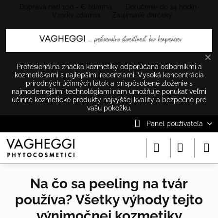
Doprava nad 100.- € zdarma Doručenie do 24 hodín
Vzorky zdarma Zaujímavé darčeky
✕
Profesionálna značka kozmetiky odporúčaná odborníkmi a
kozmetičkami s najlepšími recenziami. Vysoká koncentrácia
prírodných účinných látok a prispôsobené zloženie s
najmodernejšími technológiami nám umožňuje ponúkať veľmi
účinné kozmetické produkty najvyššej kvality a bezpečné pre
vašu pokožku.
Panel používateľa
Na čo sa peeling na tvár
používa? Všetky výhody tejto
výnimočnej kozmetiky