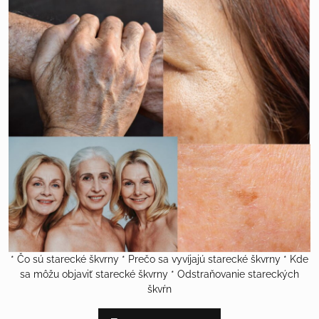
* Čo sú starecké škvrny * Prečo sa vyvíjajú starecké škvrny * Kde
sa môžu objaviť starecké škvrny * Odstraňovanie stareckých
škvŕn