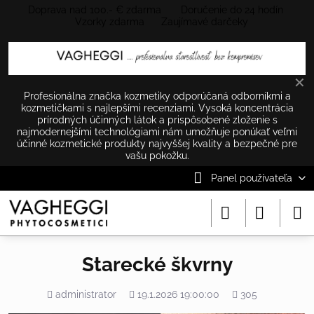
Doprava nad 100.- € zdarma Doručenie do 24 hodín
Vzorky zdarma Zaujímavé darčeky
✕
Profesionálna značka kozmetiky odporúčaná odborníkmi a
kozmetičkami s najlepšími recenziami. Vysoká koncentrácia
prírodných účinných látok a prispôsobené zloženie s
najmodernejšími technológiami nám umožňuje ponúkať veľmi
účinné kozmetické produkty najvyššej kvality a bezpečné pre
vašu pokožku.
Panel používateľa
Starecké škvrny
Pridal
Pridané
Počet
administrator
19.1.2026 19:00:00
305
zobrazení