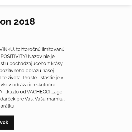
ion 2018
VINKU, tohtoročnú limitovanú
 POSITIVITY! Názov nie je
astiu pochádzajúceho z krásy.
 pozitívneho obrazu našej
te života. Proste ...štastie je v
vkov odráža ich skutočné
...kúzlo od VAGHEGGI....age
y darček pre Vás, Vašu mamku,
marátku!
evok