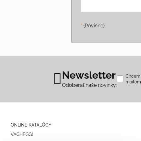
*
(Povinné)
Newsletter
Chcem s
mailo
Odoberať naše novinky:
ONLINE KATALÓGY
VAGHEGGI