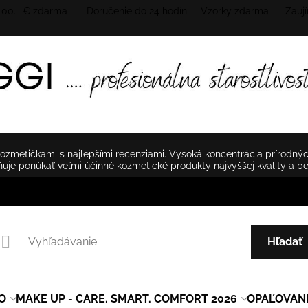
 100.- € zdarma Doručenie do 24 hodín
Vzorky zdarma Zaují
zmetičkami s najlepšími recenziami. Vysoká koncentrácia prírodnýc
je ponúkať veľmi účinné kozmetické produkty najvyššej kvality a b
Hľadať
O
MAKE UP - CARE. SMART. COMFORT 2026
OPAĽOVAN