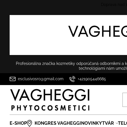
Doprava nad
Profesionálna značka kozmetiky odporúčaná odborníkmi a ko
technológiami nám umožňu
esclusivosro@gmail.com
+421905446685
E-SHOP
KONGRES VAGHEGGI
NOVINKY
TVÁR
TEL