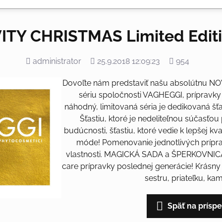
ITY CHRISTMAS Limited Edit
Pridal
Pridané
Počet
administrator
25.9.2018 12:09:23
954
zobrazení
Dovoľte nám predstaviť našu absolútnu NO
sériu spoločnosti VAGHEGGI, prípravky
náhodný, limitovaná séria je dedikovaná šť
Šťastiu, ktoré je nedeliteľnou súčasťou
budúcnosti, šťastiu, ktoré vedie k lepšej kvali
móde! Pomenovanie jednotlivých prípra
vlastnosti. MAGICKÁ SADA a ŠPERKOVNICA .
care prípravky poslednej generácie! Krásn
sestru, priateľku, ka
Späť na prísp