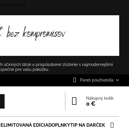
mavé darčeky
✕
h účinných látok a prispôsobené zloženie s najmodernejšími
ezpečné pre vašu pokožku.
Panel používateľa
Nákupný košík
0 €
IE
LIMITOVANÁ EDÍCIA
DOPLNKY
TIP NA DARČEK