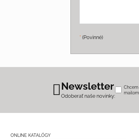
*
(Povinné)
Newsletter
Chcem s
mailo
Odoberať naše novinky:
ONLINE KATALÓGY