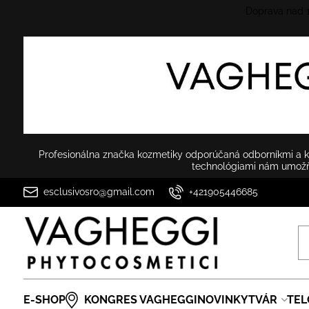
Doprava nad
Profesionálna značka kozmetiky odporúčaná odborníkmi a ko
technológiami nám umožňu
esclusivosro@gmail.com
+421905446685
E-SHOP
KONGRES VAGHEGGI
NOVINKY
TVÁR
TEL