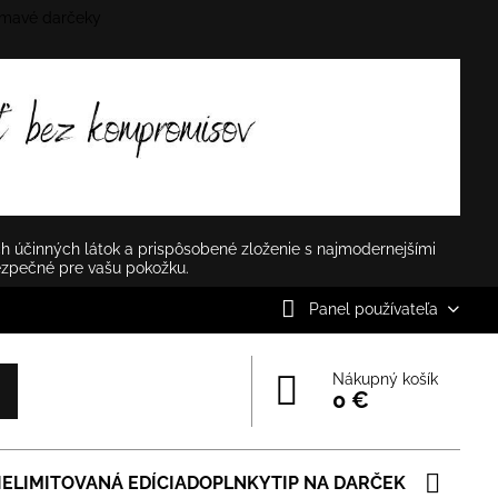
mavé darčeky
✕
h účinných látok a prispôsobené zloženie s najmodernejšími
ezpečné pre vašu pokožku.
Panel používateľa
Nákupný košík
0 €
IE
LIMITOVANÁ EDÍCIA
DOPLNKY
TIP NA DARČEK