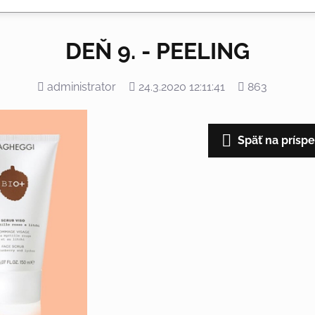
DEŇ 9. - PEELING
Pridal
Pridané
Počet
administrator
24.3.2020 12:11:41
863
zobrazení
Späť na prísp