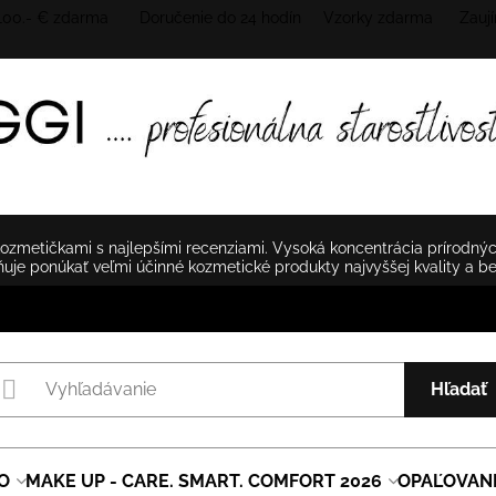
 100.- € zdarma Doručenie do 24 hodín
Vzorky zdarma Zaují
zmetičkami s najlepšími recenziami. Vysoká koncentrácia prírodnýc
je ponúkať veľmi účinné kozmetické produkty najvyššej kvality a b
Hľadať
O
MAKE UP - CARE. SMART. COMFORT 2026
OPAĽOVAN