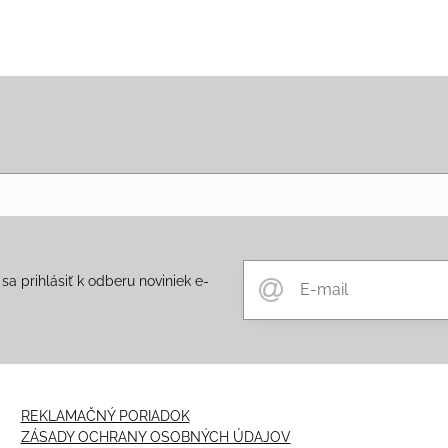
a prihlásiť k odberu noviniek e-
m
REKLAMAČNÝ PORIADOK
ZÁSADY OCHRANY OSOBNÝCH ÚDAJOV