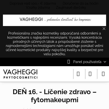
Doprava nad 100.- € zdarma Doručenie do 24 hodín
Vzorky zdarma Zaujímavé darčeky
✕
Profesionálna značka kozmetiky odporúčaná odborníkmi a
kozmetičkami s najlepšími recenziami. Vysoká koncentrácia
prírodných účinných látok a prispôsobené zloženie s
najmodernejšími technológiami nám umožňuje ponúkať veľmi
účinné kozmetické produkty najvyššej kvality a bezpečné pre
vašu pokožku.
Panel používateľa
DEŇ 16. - Líčenie zdravo –
fytomakeupmi