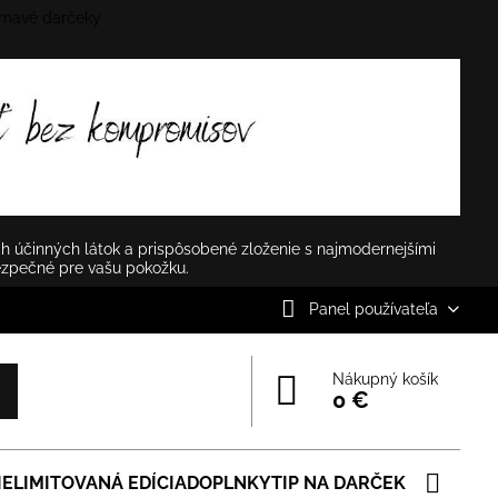
mavé darčeky
✕
h účinných látok a prispôsobené zloženie s najmodernejšími
ezpečné pre vašu pokožku.
Panel používateľa
Nákupný košík
0 €
IE
LIMITOVANÁ EDÍCIA
DOPLNKY
TIP NA DARČEK