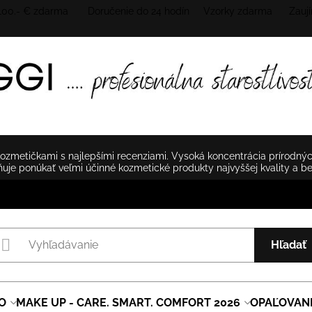
 100.- € zdarma Doručenie do 24 hodín
Vzorky zdarma Zaují
zmetičkami s najlepšími recenziami. Vysoká koncentrácia prírodnýc
je ponúkať veľmi účinné kozmetické produkty najvyššej kvality a b
Hľadať
O
MAKE UP - CARE. SMART. COMFORT 2026
OPAĽOVAN