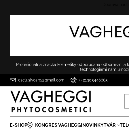
Doprava nad
Profesionálna značka kozmetiky odporúčaná odborníkmi a ko
technológiami nám umožňu
esclusivosro@gmail.com
+421905446685
E-SHOP
KONGRES VAGHEGGI
NOVINKY
TVÁR
TEL