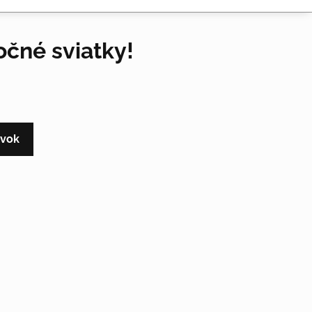
očné sviatky!
evok