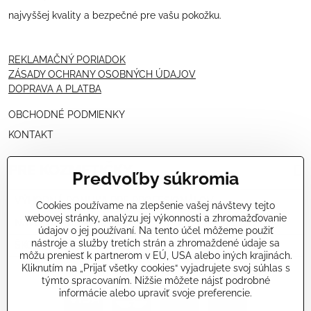
najvyššej kvality a bezpečné pre vašu pokožku.
REKLAMAČNÝ PORIADOK
ZÁSADY OCHRANY OSOBNÝCH ÚDAJOV
DOPRAVA A PLATBA
OBCHODNÉ PODMIENKY
KONTAKT
PRE KOZMETIČKY
Predvoľby súkromia
VÝHODNÁ PONUKA PRE PROFESIONÁLOV
Cookies používame na zlepšenie vašej návštevy tejto
webovej stránky, analýzu jej výkonnosti a zhromažďovanie
NÁVODY OŠETRENÍ - VIDEÁ
údajov o jej používaní. Na tento účel môžeme použiť
nástroje a služby tretích strán a zhromaždené údaje sa
ŠKOLENIE KOZMETIČIEK V TALIANSKU
môžu preniesť k partnerom v EÚ, USA alebo iných krajinách.
Kliknutím na „Prijať všetky cookies“ vyjadrujete svoj súhlas s
týmto spracovaním. Nižšie môžete nájsť podrobné
informácie alebo upraviť svoje preferencie.