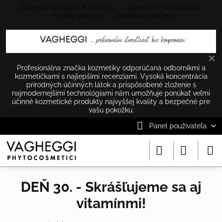
Doprava nad 100.- € zdarma Doručenie do 24 hodín
Vzorky zdarma Zaujímavé darčeky
✕
Profesionálna značka kozmetiky odporúčaná odborníkmi a
kozmetičkami s najlepšími recenziami. Vysoká koncentrácia
prírodných účinných látok a prispôsobené zloženie s
najmodernejšími technológiami nám umožňuje ponúkať veľmi
účinné kozmetické produkty najvyššej kvality a bezpečné pre
vašu pokožku.
Panel používateľa
DEŇ 30. - Skrášľujeme sa aj
vitamínmi!