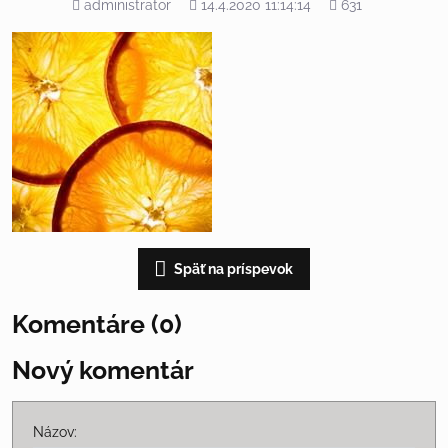
Pridal
Pridané
Počet
administrator
14.4.2020 11:14:14
631
zobrazení
Späť na príspevok
Komentáre (0)
Nový komentár
Názov: