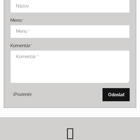
Meno:
*
Komentár:
*
*
(Povinné)
Odoslať