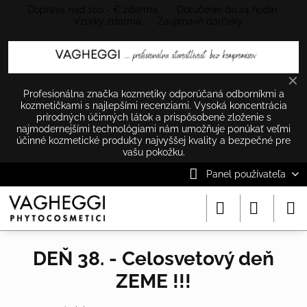
Doprava nad 100.- € zdarma Doručenie do 24 hodín
Vzorky zdarma Zaujímavé darčeky
✕
Profesionálna značka kozmetiky odporúčaná odborníkmi a
kozmetičkami s najlepšími recenziami. Vysoká koncentrácia
prírodných účinných látok a prispôsobené zloženie s
najmodernejšími technológiami nám umožňuje ponúkať veľmi
účinné kozmetické produkty najvyššej kvality a bezpečné pre
vašu pokožku.
Panel používateľa
DEŇ 38. - Celosvetový deň
ZEME !!!