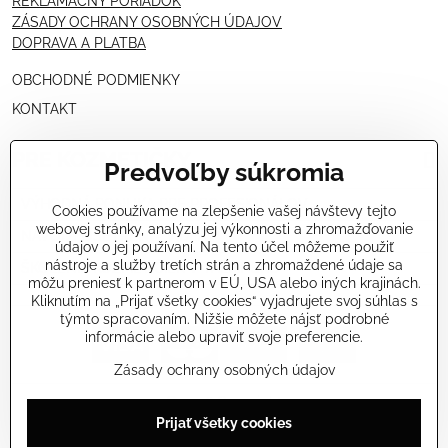
REKLAMAČNÝ PORIADOK
ZÁSADY OCHRANY OSOBNÝCH ÚDAJOV
DOPRAVA A PLATBA
OBCHODNÉ PODMIENKY
KONTAKT
PRE KOZMETIČKY
Predvoľby súkromia
VÝHODNÁ PONUKA PRE PROFESIONÁLOV
Cookies používame na zlepšenie vašej návštevy tejto
webovej stránky, analýzu jej výkonnosti a zhromažďovanie
NÁVODY OŠETRENÍ - VIDEÁ
údajov o jej používaní. Na tento účel môžeme použiť
nástroje a služby tretích strán a zhromaždené údaje sa
ŠKOLENIE KOZMETIČIEK V TALIANSKU
môžu preniesť k partnerom v EÚ, USA alebo iných krajinách.
Kliknutím na „Prijať všetky cookies“ vyjadrujete svoj súhlas s
týmto spracovaním. Nižšie môžete nájsť podrobné
informácie alebo upraviť svoje preferencie.
Zásady ochrany osobných údajov
©
2026
Copyright
Prijať všetky cookies
Predvoľby súkromia
Zásady ochrany osobných údajov
Stav objednávky