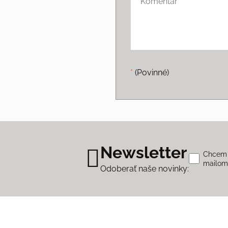
*
(Povinné)
Newsletter
Chcem s
mailo
Odoberať naše novinky: