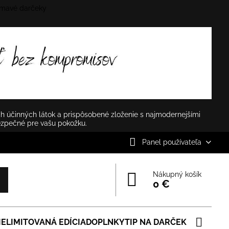
mavé darčeky
✕
h účinných látok a prispôsobené zloženie s najmodernejšími
ezpečné pre vašu pokožku.
Panel používateľa
Nákupný košík
0 €
IE
LIMITOVANÁ EDÍCIA
DOPLNKY
TIP NA DARČEK