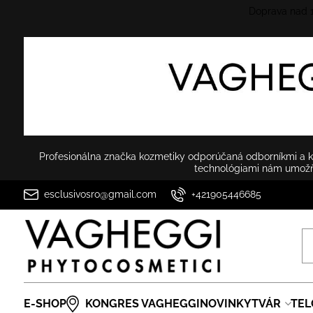
Doprava nad
Profesionálna značka kozmetiky odporúčaná odborníkmi a ko
technológiami nám umožňu
esclusivosro@gmail.com
+421905446685
E-SHOP
KONGRES VAGHEGGI
NOVINKY
TVÁR
TEL