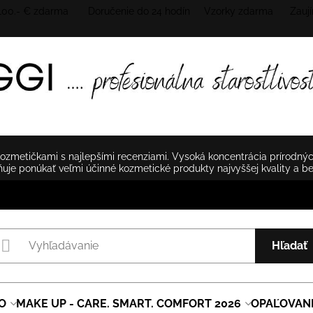
 100.- € zdarma Doručenie do 24 hodín
Vzorky zdarma Zaují
zmetičkami s najlepšími recenziami. Vysoká koncentrácia prírodnýc
je ponúkať veľmi účinné kozmetické produkty najvyššej kvality a b
Hľadať
O
MAKE UP - CARE. SMART. COMFORT 2026
OPAĽOVAN