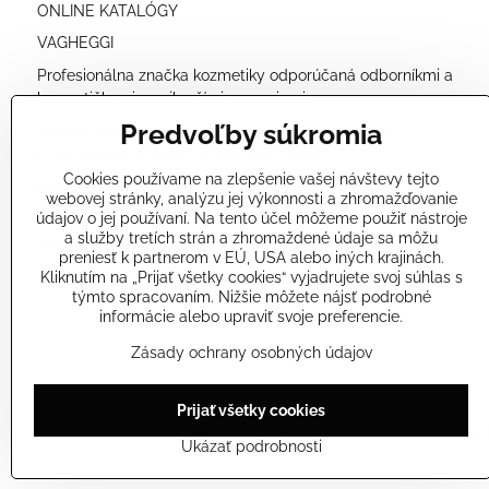
ONLINE KATALÓGY
VAGHEGGI
Profesionálna značka kozmetiky odporúčaná odborníkmi a
kozmetičkami s najlepšími recenziami.
Predvoľby súkromia
Vysoká koncentrácia prírodných účinných látok a
prispôsobené zloženie s najmodernejšími
Cookies používame na zlepšenie vašej návštevy tejto
technológiami nám umožňuje ponúkať veľmi účinné
webovej stránky, analýzu jej výkonnosti a zhromažďovanie
kozmetické produkty
údajov o jej používaní. Na tento účel môžeme použiť nástroje
a služby tretích strán a zhromaždené údaje sa môžu
najvyššej kvality a bezpečné pre vašu pokožku.
preniesť k partnerom v EÚ, USA alebo iných krajinách.
Kliknutím na „Prijať všetky cookies“ vyjadrujete svoj súhlas s
týmto spracovaním. Nižšie môžete nájsť podrobné
informácie alebo upraviť svoje preferencie.
Zásady ochrany osobných údajov
Prijať všetky cookies
©
2026
Co
Ukázať podrobnosti