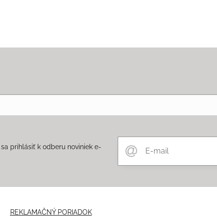
a prihlásiť k odberu noviniek e-
m
REKLAMAČNÝ PORIADOK