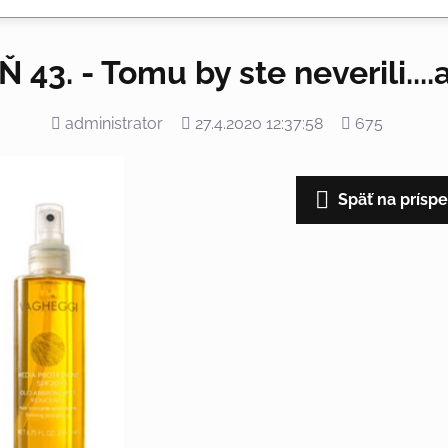
 43. - Tomu by ste neverili....
Pridal
Pridané
Počet
administrator
27.4.2020 12:37:58
675
zobrazení
Späť na prísp