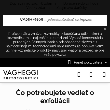
Doprava nad 100.- € zdarma Doručenie do 24 hodín
Vzorky zdarma Zaujímavé darčeky
✕
Profesionálna značka kozmetiky odporúčaná odborníkmi a
kozmetičkami s najlepšími recenziami. Vysoká koncentrácia
prírodných účinných látok a prispôsobené zloženie s
najmodernejšími technológiami nám umožňuje ponúkať veľmi
účinné kozmetické produkty najvyššej kvality a bezpečné pre
vašu pokožku.
Panel používateľa
Čo potrebujete vedieť o
exfoliácii