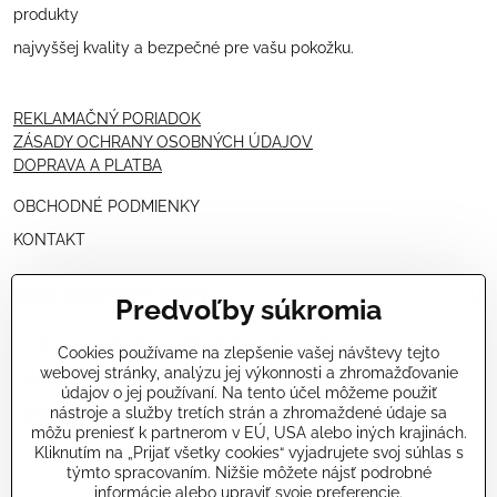
produkty
najvyššej kvality a bezpečné pre vašu pokožku.
REKLAMAČNÝ PORIADOK
ZÁSADY OCHRANY OSOBNÝCH ÚDAJOV
DOPRAVA A PLATBA
OBCHODNÉ PODMIENKY
KONTAKT
PRE KOZMETIČKY
Predvoľby súkromia
VÝHODNÁ PONUKA PRE PROFESIONÁLOV
Cookies používame na zlepšenie vašej návštevy tejto
webovej stránky, analýzu jej výkonnosti a zhromažďovanie
NÁVODY OŠETRENÍ - VIDEÁ
údajov o jej používaní. Na tento účel môžeme použiť
nástroje a služby tretích strán a zhromaždené údaje sa
ŠKOLENIE KOZMETIČIEK V TALIANSKU
môžu preniesť k partnerom v EÚ, USA alebo iných krajinách.
Kliknutím na „Prijať všetky cookies“ vyjadrujete svoj súhlas s
týmto spracovaním. Nižšie môžete nájsť podrobné
informácie alebo upraviť svoje preferencie.