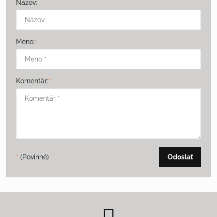
Názov:
Meno:
*
Komentár:
*
*
(Povinné)
Odoslať