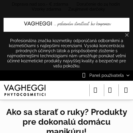
Doprava nad 100.- € zdarma Doručenie do 24 hodín
Vzorky zdarma Zaujímavé darčeky
✕
Profesionálna značka kozmetiky odporúčaná odborníkmi a
kozmetičkami s najlepšími recenziami. Vysoká koncentrácia
prírodných účinných látok a prispôsobené zloženie s
najmodernejšími technológiami nám umožňuje ponúkať veľmi
účinné kozmetické produkty najvyššej kvality a bezpečné pre
vašu pokožku.
Panel používateľa
Ako sa starať o ruky? Produkty
pre dokonalú domácu
manikúru!