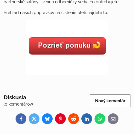
partnerské salóny.....v nich odborníčky vedia čo potrebujete!
Prehľad naších prípravkov na čistenie pleti nájdete tu:
Diskusia
Nový komentár
(0 komentárov)
Facebook
Twitter
Bluesky
Pinterest
Reddit
LinkedIn
WhatsApp
E-
mail