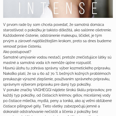
V prvom rade by som chcela povedať, že samotná domáca
starostlivost o pokožku je takisto dôležitá, ako salónne ošetrenie.
Každodenné čistenie, odstránenie makeupu, líčidiel, je tým
prvým a zároveň najdôležitejším krokom, preto sa dnes budeme
venovať práve čisteniu.
Ako postupovať?
Samotné umývanie vodou nestačí, pretože znečisťujúce látky sú
mastné a samotná voda ich nemôže úplne rozpustiť.
Hlavnú úlohu tu zohráva správny výber kozmetického prípravku.
Nakoľko platí, že sa u 60 až 70 % bežných kožných problémoch
preukazuje výrazné zlepšenie, používaním správneho prípravku,
správnym výberom prípravku pre daný typ pokožky.
V ponuke značky VAGHEGGI nájdete širokú škálu prípravkov, pre
každý typ pokožky, od čistiacich krémov, gélov, micelárnej vody
po čistiace mliečka, mydlá, peny a toniká, ako aj veľmi obľúbené
čistiace pílingové gély. Tieto všetky zabezpečujú jemné a
dokonalé odstraňovanie nečistôt a líčenia z pokožky bez