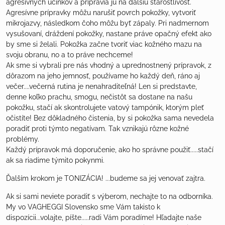
agresívnych účinkov a pripravia ju na ďalšiu starostlivosť.
Agresívne prípravky môžu narušiť povrch pokožky, vytvoriť
mikrojazvy, následkom čoho môžu byť zápaly. Pri nadmernom
vysušovaní, dráždení pokožky, nastane práve opačný efekt ako
by sme si želali. Pokožka začne tvoriť viac kožného mazu na
svoju obranu, no a to práve nechceme!
Ak sme si vybrali pre nás vhodný a uprednostnený prípravok, z
dôrazom na jeho jemnosť, používame ho každý deň, ráno aj
večer....večerná rutina je nenahraditeľná! Len si predstavte,
denne koľko prachu, smogu, nečistôt sa dostane na našu
pokožku, stačí ak skontrolujete vatový tampónik, ktorým pleť
očistíte! Bez dôkladného čistenia, by si pokožka sama nevedela
poradiť proti týmto negatívam. Tak vznikajú rôzne kožné
problémy.
Každý prípravok má doporučenie, ako ho správne použiť.....stačí
ak sa riadime týmito pokynmi.
Ďalším krokom je TONIZÁCIA! ...budeme sa jej venovať zajtra.
Ak si sami neviete poradiť s výberom, nechajte to na odborníka.
My vo VAGHEGGI Slovensko sme Vám takisto k
dispozícii...volajte, píšte.....radi Vám poradíme! Hľadajte naše