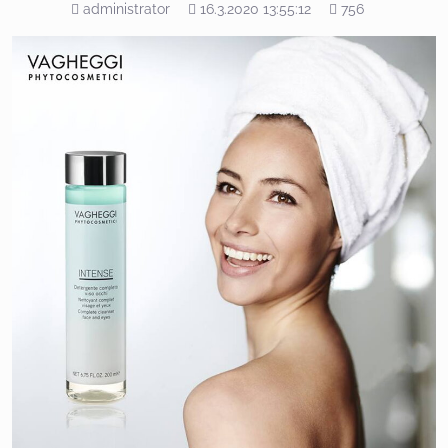
Pridal
Pridané
Počet
administrator
16.3.2020 13:55:12
756
zobrazení