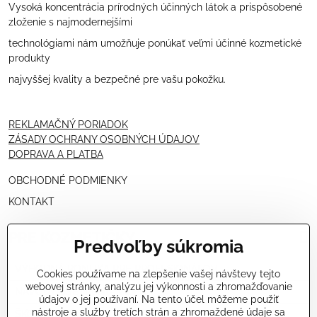
Vysoká koncentrácia prírodných účinných látok a prispôsobené
zloženie s najmodernejšími
technológiami nám umožňuje ponúkať veľmi účinné kozmetické
produkty
najvyššej kvality a bezpečné pre vašu pokožku.
REKLAMAČNÝ PORIADOK
ZÁSADY OCHRANY OSOBNÝCH ÚDAJOV
DOPRAVA A PLATBA
OBCHODNÉ PODMIENKY
KONTAKT
PRE KOZMETIČKY
Predvoľby súkromia
VÝHODNÁ PONUKA PRE PROFESIONÁLOV
Cookies používame na zlepšenie vašej návštevy tejto
webovej stránky, analýzu jej výkonnosti a zhromažďovanie
NÁVODY OŠETRENÍ - VIDEÁ
údajov o jej používaní. Na tento účel môžeme použiť
nástroje a služby tretích strán a zhromaždené údaje sa
ŠKOLENIE KOZMETIČIEK V TALIANSKU