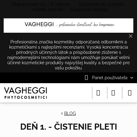
Doprava nad 100.- € zdarma Doručenie do 24 hodín
Vzorky zdarma Zaujímavé darčeky
✕
Profesionálna značka kozmetiky odporúčaná odborníkmi a
kozmetičkami s najlepšími recenziami. Vysoká koncentrácia
prírodných účinných látok a prispôsobené zloženie s
najmodernejšími technológiami nám umožňuje ponúkať veľmi
účinné kozmetické produkty najvyššej kvality a bezpečné pre
vašu pokožku.
Panel používateľa
BLOG
DEŇ 1. - ČISTENIE PLETI