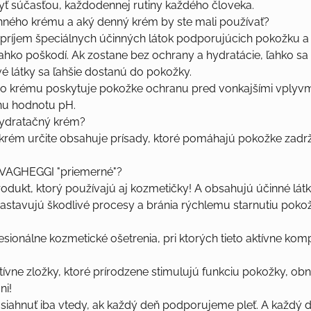
byť súčasťou, každodennej rutiny každého človeka.
enného krému a aký denný krém by ste mali používať?
 príjem špeciálnych účinných látok podporujúcich pokožku a 
hko poškodí. Ak zostane bez ochrany a hydratácie, ľahko sa 
ivé látky sa ľahšie dostanú do pokožky.
o krému poskytuje pokožke ochranu pred vonkajšími vplyvmi 
vnu hodnotu pH.
 hydratačný krém?
 krém určite obsahuje prísady, ktoré pomáhajú pokožke zadrž
 VAGHEGGI "priemerné"?
rodukt, ktorý používajú aj kozmetičky! A obsahujú účinné lát
zastavujú škodlivé procesy a bránia rýchlemu starnutiu pokožk
sionálne kozmetické ošetrenia, pri ktorých tieto aktívne kom
ktívne zložky, ktoré prírodzene stimulujú funkciu pokožky, o
ni!
osiahnuť iba vtedy, ak každý deň podporujeme pleť. A každý 