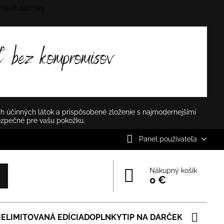
mavé darčeky
✕
h účinných látok a prispôsobené zloženie s najmodernejšími
ezpečné pre vašu pokožku.
Panel používateľa
Nákupný košík
0 €
IE
LIMITOVANÁ EDÍCIA
DOPLNKY
TIP NA DARČEK