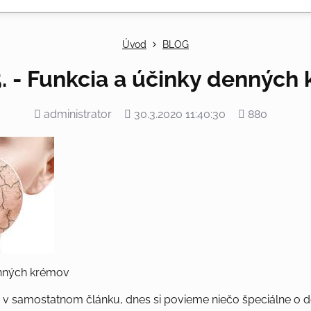
Úvod
BLOG
. - Funkcia a účinky denných
Pridal
Pridané
Počet
administrator
30.3.2020 11:40:30
880
zobrazení
enných krémov
 v samostatnom článku, dnes si povieme niečo špeciálne o 