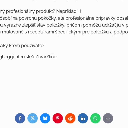
ný profesionálny produkt? Napríklad : !
sobí na povrchu pokožky, ale profesionálne prípravky obsah
u výrazne zlepšiť stav pokožky, pričom pomôžu udržať ju v 
mulované s receptúrami špecifickými pre pokožku a podpo
Aký krém používate?
heggi.inteo.sk/c/tvar/linie
!
Facebook
Twitter
Bluesky
Pinterest
Reddit
LinkedIn
WhatsApp
E-
mail