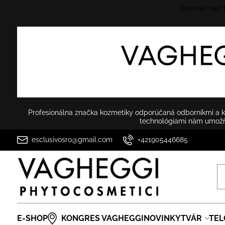
Doprava nad
Profesionálna značka kozmetiky odporúčaná odborníkmi a ko
technológiami nám umožňu
esclusivosro@gmail.com
+421905446685
E-SHOP
KONGRES VAGHEGGI
NOVINKY
TVÁR
TEL