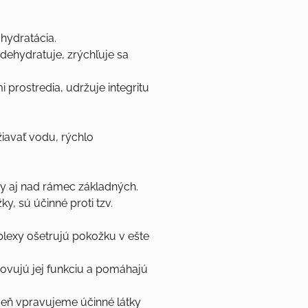
hydratácia.
dehydratuje, zrýchľuje sa
prostredia, udržuje integritu
iavať vodu, rýchlo
ky aj nad rámec základných.
y, sú účinné proti tzv.
plexy ošetrujú pokožku v ešte
bnovujú jej funkciu a pomáhajú
deň vpravujeme účinné látky