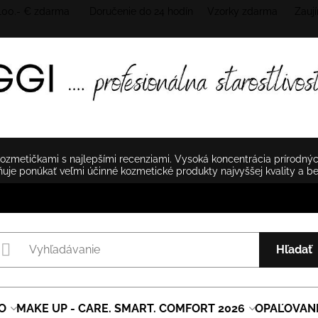
 100.- € zdarma Doručenie do 24 hodín
Vzorky zdarma Zaují
zmetičkami s najlepšími recenziami. Vysoká koncentrácia prírodnýc
je ponúkať veľmi účinné kozmetické produkty najvyššej kvality a b
Hľadať
O
MAKE UP - CARE. SMART. COMFORT 2026
OPAĽOVAN