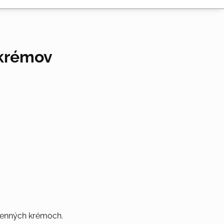
 krémov
denných krémoch.