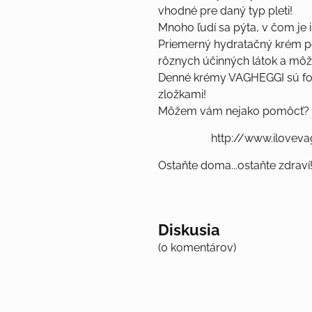
vhodné pre daný typ pleti!
Mnoho ľudí sa pýta, v čom je i
Priemerný hydratačný krém pô
rôznych účinných látok a môž
Denné krémy VAGHEGGI sú for
zložkami!
Môžem vám nejako pomôcť? 
http://www.ilovevag
Ostaňte doma...ostaňte zdraví
Diskusia
(0 komentárov)