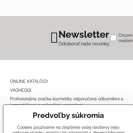
Newsletter
Chcem s
mailo
Odoberať naše novinky:
ONLINE KATALÓGY
VAGHEGGI
Profesionálna značka kozmetiky odporúčaná odborníkmi a
kozmetičkami s najlepšími recenziami.
Predvoľby súkromia
Vysoká koncentrácia prírodných účinných látok a
prispôsobené zloženie s najmodernejšími
Cookies používame na zlepšenie vašej návštevy tejto
technológiami nám umožňuje ponúkať veľmi účinné
webovej stránky, analýzu jej výkonnosti a zhromažďovanie