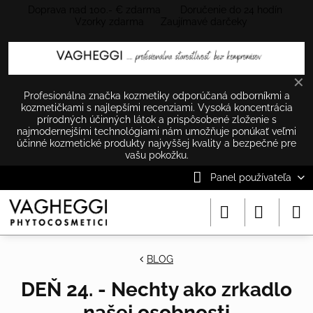
Doprava nad 100.- € zdarma Doručenie do 24 hodín
Vzorky zdarma Zaujímavé darčeky
✕
Profesionálna značka kozmetiky odporúčaná odborníkmi a
kozmetičkami s najlepšími recenziami. Vysoká koncentrácia
prírodných účinných látok a prispôsobené zloženie s
najmodernejšími technológiami nám umožňuje ponúkať veľmi
účinné kozmetické produkty najvyššej kvality a bezpečné pre
vašu pokožku.
Panel používateľa
BLOG
DEŇ 24. - Nechty ako zrkadlo
našej osobnosti