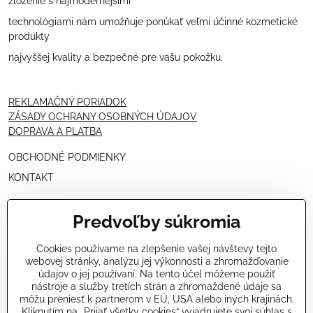
zloženie s najmodernejšími
technológiami nám umožňuje ponúkať veľmi účinné kozmetické
produkty
najvyššej kvality a bezpečné pre vašu pokožku.
REKLAMAČNÝ PORIADOK
ZÁSADY OCHRANY OSOBNÝCH ÚDAJOV
DOPRAVA A PLATBA
OBCHODNÉ PODMIENKY
KONTAKT
PRE KOZMETIČKY
Predvoľby súkromia
VÝHODNÁ PONUKA PRE PROFESIONÁLOV
Cookies používame na zlepšenie vašej návštevy tejto
webovej stránky, analýzu jej výkonnosti a zhromažďovanie
NÁVODY OŠETRENÍ - VIDEÁ
údajov o jej používaní. Na tento účel môžeme použiť
nástroje a služby tretích strán a zhromaždené údaje sa
ŠKOLENIE KOZMETIČIEK V TALIANSKU
môžu preniesť k partnerom v EÚ, USA alebo iných krajinách.
Kliknutím na „Prijať všetky cookies“ vyjadrujete svoj súhlas s