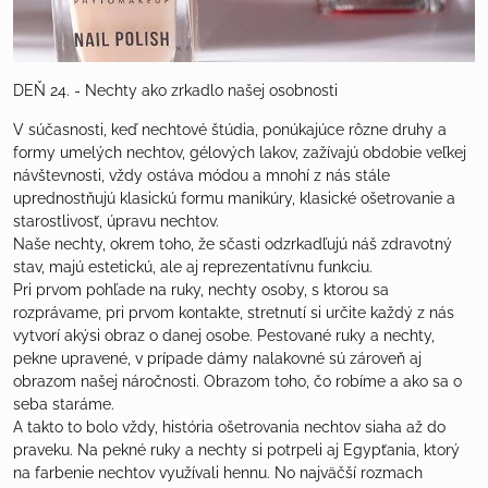
DEŇ 24. - Nechty ako zrkadlo našej osobnosti
V súčasnosti, keď nechtové štúdia, ponúkajúce rôzne druhy a
formy umelých nechtov, gélových lakov, zažívajú obdobie veľkej
návštevnosti, vždy ostáva módou a mnohí z nás stále
uprednostňujú klasickú formu manikúry, klasické ošetrovanie a
starostlivosť, úpravu nechtov.
Naše nechty, okrem toho, že sčasti odzrkadľujú náš zdravotný
stav, majú estetickú, ale aj reprezentatívnu funkciu.
Pri prvom pohľade na ruky, nechty osoby, s ktorou sa
rozprávame, pri prvom kontakte, stretnutí si určite každý z nás
vytvorí akýsi obraz o danej osobe. Pestované ruky a nechty,
pekne upravené, v prípade dámy nalakovné sú zároveň aj
obrazom našej náročnosti. Obrazom toho, čo robíme a ako sa o
seba staráme.
A takto to bolo vždy, história ošetrovania nechtov siaha až do
praveku. Na pekné ruky a nechty si potrpeli aj Egypťania, ktorý
na farbenie nechtov využívali hennu. No najväčší rozmach