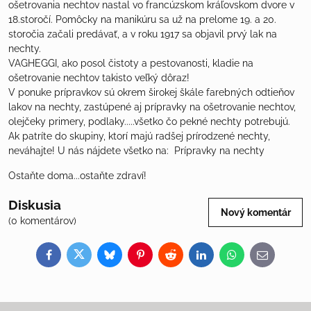
ošetrovania nechtov nastal vo francúzskom kráľovskom dvore v
18.storočí. Pomôcky na manikúru sa už na prelome 19. a 20.
storočia začali predávať, a v roku 1917 sa objavil prvý lak na
nechty.
VAGHEGGI, ako posol čistoty a pestovanosti, kladie na
ošetrovanie nechtov takisto veľký dôraz!
V ponuke prípravkov sú okrem širokej škále farebných odtieňov
lakov na nechty, zastúpené aj prípravky na ošetrovanie nechtov,
olejčeky primery, podlaky.....všetko čo pekné nechty potrebujú.
Ak patríte do skupiny, ktorí majú radšej prírodzené nechty,
neváhajte! U nás nájdete všetko na:
Prípravky na nechty
Ostaňte doma...ostaňte zdraví!
Diskusia
Nový komentár
(0 komentárov)
Facebook
Twitter
Bluesky
Pinterest
Reddit
LinkedIn
WhatsApp
E-
mail