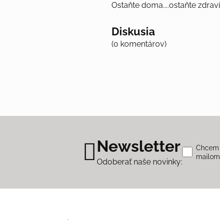
Ostaňte doma....ostaňte zdraví
Diskusia
(0 komentárov)
Newsletter
Chcem s
mailo
Odoberať naše novinky: