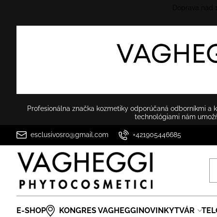
Doprava nad
Profesionálna značka kozmetiky odporúčaná odborníkmi a ko
technológiami nám umožňu
esclusivosro@gmail.com
+421905446685
E-SHOP
KONGRES VAGHEGGI
NOVINKY
TVÁR
TEL