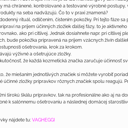
ky má chránené, kontrolované a testované výrobné postupy, v
produkty na seba nadväzujú. Čo to v praxi znamená?
dodenný rituál, odlíčením, čistením pokožky. Pri tejto fáze s
ripraví na príjem účinných zložiek ďalšej fázy, to je aktívneh
vnako, ako pri citlivej. Jednak dosiahnete napr. pri citlivej ple
och, bude pokožka pripravená na príjem vzácnych živín ďalši
stupnosti ošetrovania, krok za krokom.
stávajú výživné a ošetrujúce zložky.
skutočnosť, že každá kozmetická značka zaručuje účinnosť sv
o, že miešaním jednotlivých značiek si môžete vyrobiť poria
é účinné zložky prípravkov rôznych značiek spolu reagujú. Pr
 širokú škálu prípravkov, tak na profesionálne ako aj na d
bné k salónnemu ošetrovaniu a následnej domácej starostlivost
jdete tu:
VAGHEGGI