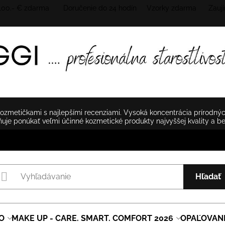
 100.- € zdarma Doručenie do 24 hodín
Vzorky zdarma Zaují
zmetičkami s najlepšími recenziami. Vysoká koncentrácia prírodnýc
je ponúkať veľmi účinné kozmetické produkty najvyššej kvality a b
Hľadať
O
MAKE UP - CARE. SMART. COMFORT 2026
OPAĽOVAN