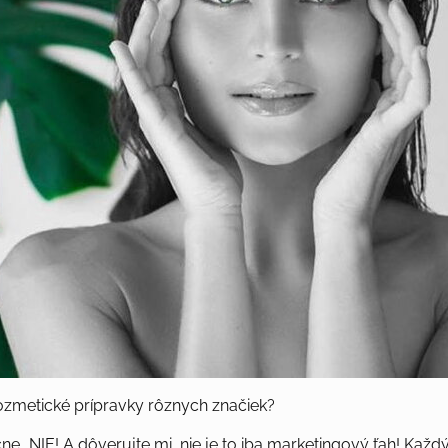
ozmetické prípravky rôznych značiek?
...NIE! A dôverujte mi, nie je to iba marketingový ťah! Každ