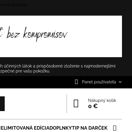
mavé darčeky
✕
h účinných látok a prispôsobené zloženie s najmodernejšími
ezpečné pre vašu pokožku.
Panel používateľa
Nákupný košík
0 €
IE
LIMITOVANÁ EDÍCIA
DOPLNKY
TIP NA DARČEK