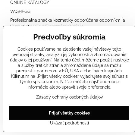
ONLINE KATALÓGY
VAGHEGGI
Profesionálna značka kozmetiky odporúčaná odborníkmi a
kozmetičkami s najlepšími recenziami.
Predvoľby súkromia
Vysoká koncentrácia prírodných účinných látok a
prispôsobené zloženie s najmodernejšími
Cookies používame na zlepšenie vašej návštevy tejto
technológiami nám umožňuje ponúkať veľmi účinné
webovej stránky, analýzu jej výkonnosti a zhromažďovanie
kozmetické produkty
údajov o jej používaní. Na tento účel môžeme použiť nástroje
a služby tretích strán a zhromaždené údaje sa môžu
najvyššej kvality a bezpečné pre vašu pokožku.
preniesť k partnerom v EÚ, USA alebo iných krajinách.
Kliknutím na „Prijať všetky cookies“ vyjadrujete svoj súhlas s
týmto spracovaním. Nižšie môžete nájsť podrobné
informácie alebo upraviť svoje preferencie.
Zásady ochrany osobných údajov
Prijať všetky cookies
©
2026
Co
Ukázať podrobnosti