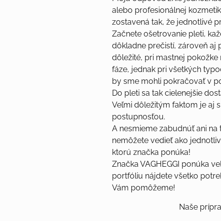
alebo profesionálnej kozmeti
zostavená tak, že jednotlivé 
Začnete ošetrovanie pleti, kaž
dôkladne prečistí, zároveň aj p
dôležité, pri mastnej pokožke ro
fáze, jednak pri všetkých typ
by sme mohli pokračovať v po
Do pleti sa tak cielenejšie do
Veľmi dôležitým faktom je aj 
postupnosťou.
A nesmieme zabudnúť ani na t
nemôžete vedieť ako jednotliv
ktorú značka ponúka!
Značka VAGHEGGI ponúka veľmi
portfóliu nájdete všetko potre
Vám pomôžeme!
Naše prípravky ná