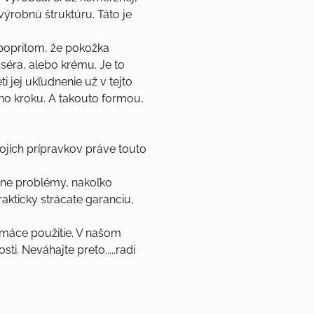
ýrobnú štruktúru. Táto je
a popritom, že pokožka
o séra, alebo krému. Je to
ti jej ukľudnenie už v tejto
eho kroku. A takouto formou,
ojích prípravkov práve touto
dne problémy, nakoľko
akticky strácate garanciu,
omáce použitie. V našom
i. Neváhajte preto.....radi