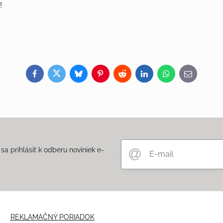
!
Facebook
Twitter
Bluesky
Pinterest
Reddit
LinkedIn
WhatsApp
E-
mail
a prihlásiť k odberu noviniek e-
m
REKLAMAČNÝ PORIADOK