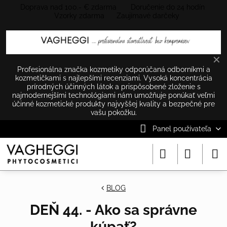
Doprava nad 100.- € zdarma Doručenie do 24 hodín
Vzorky zdarma Zaujímavé darčeky
✕
Profesionálna značka kozmetiky odporúčaná odborníkmi a
kozmetičkami s najlepšími recenziami. Vysoká koncentrácia
prírodných účinných látok a prispôsobené zloženie s
najmodernejšími technológiami nám umožňuje ponúkať veľmi
účinné kozmetické produkty najvyššej kvality a bezpečné pre
vašu pokožku.
Panel používateľa
BLOG
DEŇ 44. - Ako sa správne
kúpať?