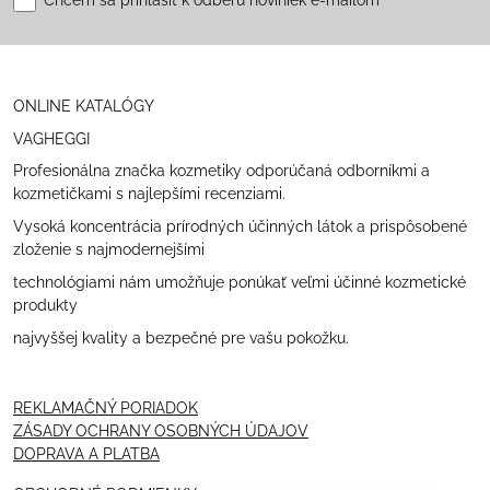
Chcem sa prihlásiť k odberu noviniek e-mailom
ONLINE KATALÓGY
VAGHEGGI
Profesionálna značka kozmetiky odporúčaná odborníkmi a
kozmetičkami s najlepšími recenziami.
Vysoká koncentrácia prírodných účinných látok a prispôsobené
zloženie s najmodernejšími
technológiami nám umožňuje ponúkať veľmi účinné kozmetické
produkty
najvyššej kvality a bezpečné pre vašu pokožku.
REKLAMAČNÝ PORIADOK
ZÁSADY OCHRANY OSOBNÝCH ÚDAJOV
DOPRAVA A PLATBA