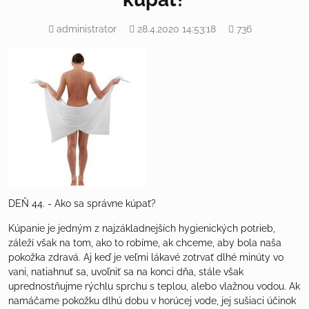
Pridal
Pridané
Počet
administrator
28.4.2020 14:53:18
736
zobrazení
DEŇ 44. - Ako sa správne kúpať?
Kúpanie je jedným z najzákladnejších hygienických potrieb,
záleží však na tom, ako to robíme, ak chceme, aby bola naša
pokožka zdravá. Aj keď je veľmi lákavé zotrvať dlhé minúty vo
vani, natiahnuť sa, uvoľniť sa na konci dňa, stále však
uprednostňujme rýchlu sprchu s teplou, alebo vlažnou vodou. Ak
namáčame pokožku dlhú dobu v horúcej vode, jej sušiaci účinok