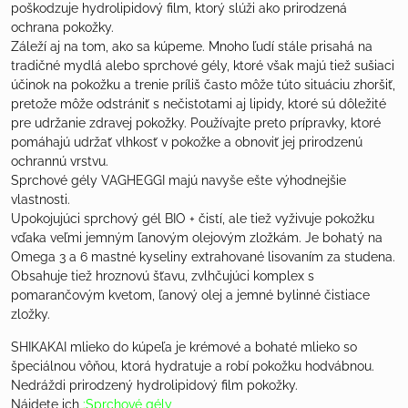
poškodzuje hydrolipidový film, ktorý slúži ako prirodzená
ochrana pokožky.
Záleží aj na tom, ako sa kúpeme. Mnoho ľudí stále prisahá na
tradičné mydlá alebo sprchové gély, ktoré však majú tiež sušiaci
účinok na pokožku a trenie príliš často môže túto situáciu zhoršiť,
pretože môže odstrániť s nečistotami aj lipidy, ktoré sú dôležité
pre udržanie zdravej pokožky. Používajte preto prípravky, ktoré
pomáhajú udržať vlhkosť v pokožke a obnoviť jej prirodzenú
ochrannú vrstvu.
Sprchové gély VAGHEGGI majú navyše ešte výhodnejšie
vlastnosti.
Upokojujúci sprchový gél BIO + čistí, ale tiež vyživuje pokožku
vďaka veľmi jemným ľanovým olejovým zložkám. Je bohatý na
Omega 3 a 6 mastné kyseliny extrahované lisovaním za studena.
Obsahuje tiež hroznovú šťavu, zvlhčujúci komplex s
pomarančovým kvetom, ľanový olej a jemné bylinné čistiace
zložky.
SHIKAKAI mlieko do kúpeľa je krémové a bohaté mlieko so
špeciálnou vôňou, ktorá hydratuje a robí pokožku hodvábnou.
Nedráždi prirodzený hydrolipidový film pokožky.
Nájdete ich
:
Sprchové gély