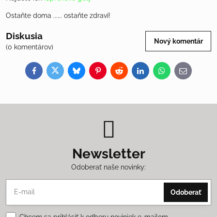
Ostaňte doma ...... ostaňte zdraví!
Diskusia
Nový komentár
(0 komentárov)
Facebook
Twitter
Bluesky
Pinterest
Reddit
LinkedIn
WhatsApp
E-
mail
Newsletter
Odoberať naše novinky:
Odoberať