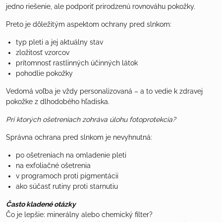
jedno riešenie, ale podporiť prirodzenú rovnováhu pokožky.
Preto je dôležitým aspektom ochrany pred slnkom:
typ pleti a jej aktuálny stav
zložitosť vzorcov
prítomnosť rastlinných účinných látok
pohodlie pokožky
Vedomá voľba je vždy personalizovaná – a to vedie k zdravej
pokožke z dlhodobého hľadiska.
Pri ktorých ošetreniach zohráva úlohu fotoprotekcia?
Správna ochrana pred slnkom je nevyhnutná:
po ošetreniach na omladenie pleti
na exfoliačné ošetrenia
v programoch proti pigmentácii
ako súčasť rutiny proti starnutiu
Často kladené otázky
Čo je lepšie: minerálny alebo chemický filter?