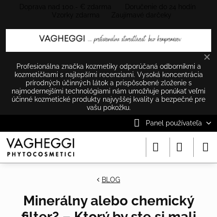
Doprava nad 100.- € zdarma Doručenie do 24 hodín
Vzorky zdarma Zaujímavé darčeky
✕
Profesionálna značka kozmetiky odporúčaná odborníkmi a
kozmetičkami s najlepšími recenziami. Vysoká koncentrácia
prírodných účinných látok a prispôsobené zloženie s
najmodernejšími technológiami nám umožňuje ponúkať veľmi
účinné kozmetické produkty najvyššej kvality a bezpečné pre
vašu pokožku.
Panel používateľa
BLOG
Minerálny alebo chemický
filter? – Ktorý by ste si mali