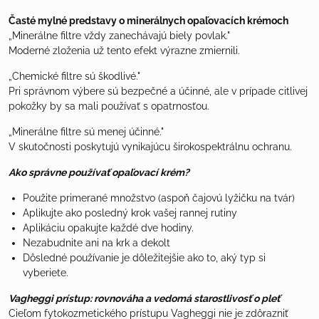
Časté mylné predstavy o minerálnych opaľovacích krémoch
„Minerálne filtre vždy zanechávajú biely povlak."
Moderné zloženia už tento efekt výrazne zmiernili.
„Chemické filtre sú škodlivé."
Pri správnom výbere sú bezpečné a účinné, ale v prípade citlivej
pokožky by sa mali používať s opatrnosťou.
„Minerálne filtre sú menej účinné."
V skutočnosti poskytujú vynikajúcu širokospektrálnu ochranu.
Ako správne používať opaľovací krém?
Použite primerané množstvo (aspoň čajovú lyžičku na tvár)
Aplikujte ako posledný krok vašej rannej rutiny
Aplikáciu opakujte každé dve hodiny.
Nezabudnite ani na krk a dekolt
Dôsledné používanie je dôležitejšie ako to, aký typ si
vyberiete.
Vagheggi prístup: rovnováha a vedomá starostlivosť o pleť
Cieľom fytokozmetického prístupu Vagheggi nie je zdôrazniť