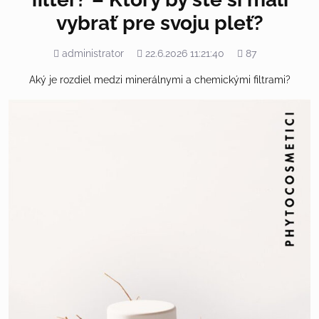
vybrať pre svoju pleť?
Pridal
Pridané
Počet
administrator
22.6.2026 11:21:40
87
zobrazení
Aký je rozdiel medzi minerálnymi a chemickými filtrami?