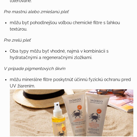
tolerované.
Pre mastnú alebo zmiešanú pleť
môžu byť pohodlnejšou voľbou chemické filtre s ľahkou
textúrou.
Pre zrelú pleť
Oba typy môžu byť vhodné, najmä v kombinácii s
hydratačnými a regeneračnými zložkami.
V prípade pigmentových škvŕn
môžu minerálne filtre poskytnúť účinnú fyzickú ochranu pred
UV žiarením.