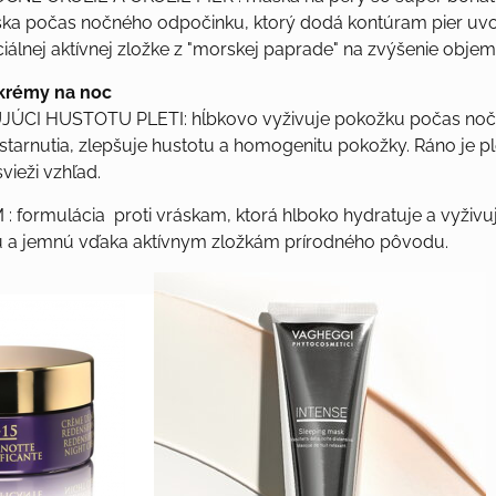
ka počas nočného odpočinku, ktorý dodá kontúram pier uvoľ
iálnej aktívnej zložke z "morskej paprade" na zvýšenie objem
 krémy na noc
JÚCI HUSTOTU PLETI
: hĺbkovo vyživuje pokožku počas no
starnutia, zlepšuje hustotu a homogenitu pokožky. Ráno je p
vieži vzhľad.
M
: formulácia proti vráskam, ktorá hlboko hydratuje a vyživu
 a jemnú vďaka aktívnym zložkám prírodného pôvodu.