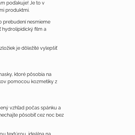
ám poďakuje! Je to v
mi produktmi.
 po prebudení nesmieme
hydrolipidický film a
ložiek je dôležité vylepšiť
masky, ktoré pôsobia na
rokov pomocou kozmetiky z
vený vzhľad počas spánku a
a nechajte pôsobiť cez noc bez
tou textúrou, ideálna na