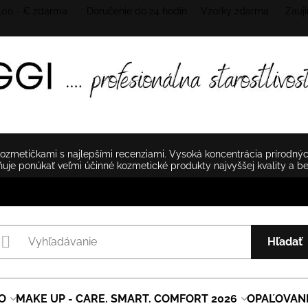
 100.- € zdarma Doručenie do 24 hodín
Vzorky zdarma Zaují
zmetičkami s najlepšími recenziami. Vysoká koncentrácia prírodnýc
je ponúkať veľmi účinné kozmetické produkty najvyššej kvality a b
Hľadať
O
MAKE UP - CARE. SMART. COMFORT 2026
OPAĽOVAN