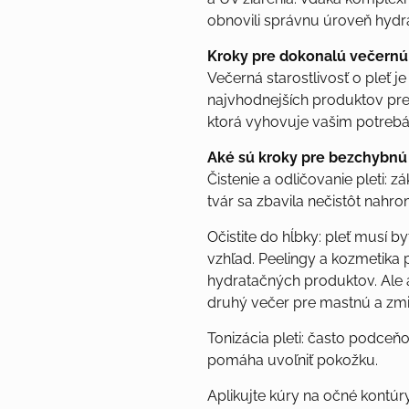
obnovili správnu úroveň hydr
Kroky pre dokonalú večernú 
Večerná starostlivosť o pleť j
najvhodnejších produktov pre 
ktorá vyhovuje vašim potrebá
Aké sú kroky pre bezchybnú
Čistenie a odličovanie pleti: 
tvár sa zbavila nečistôt nah
Očistite do hĺbky: pleť musí b
vzhľad. Peelingy a kozmetika
hydratačných produktov. Ale a
druhý večer pre mastnú a zmieš
Tonizácia pleti: často podceňo
pomáha uvoľniť pokožku.
Aplikujte kúry na očné kontúr