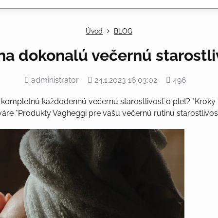
Úvod
BLOG
na dokonalú večernú starostli
Pridal
Pridané
Počet
administrator
24.1.2023 16:03:02
496
zobrazení
ť kompletnú každodennú večernú starostlivosť o pleť? *Kroky
váre *Produkty Vagheggi pre vašu večernú rutinu starostlivost