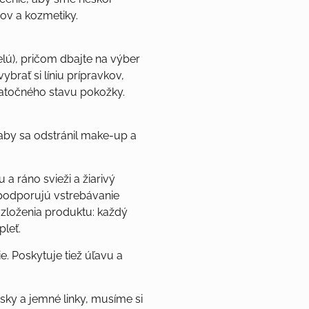
ov a kozmetiky.
relú), pričom dbajte na výber
rať si líniu prípravkov,
iatočného stavu pokožky.
 aby sa odstránil make-up a
 a ráno svieži a žiarivý
podporujú vstrebávanie
 zloženia produktu: každý
pleť.
e. Poskytuje tiež úľavu a
sky a jemné linky, musíme si