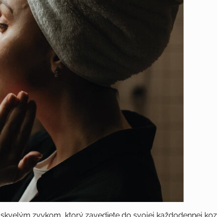
je skvelým zvykom, ktorý zavediete do svojej každodennej kozm