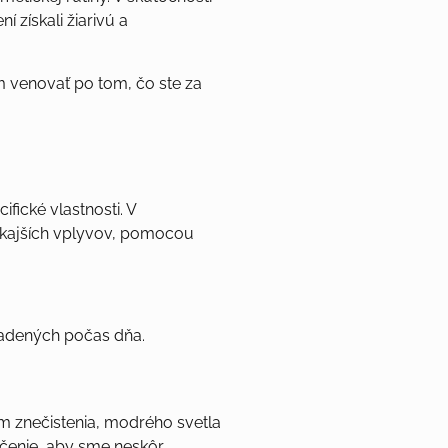
 získali žiarivú a
ním venovať po tom, čo ste za
fické vlastnosti. V
onkajších vplyvov, pomocou
omadených počas dňa.
m znečistenia, modrého svetla
ličenie, aby sme neskôr