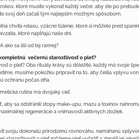
rokov, ktoré musíte vykonať každý večer, aby ste po prebudení
te svoj deň začali tým najlepším možným spôsobom.
iteľná chvíľa relaxu, vzácne túlenie, ktoré si môžete pred spa
vzatia, ktoré napĺňajú naše dni.
A ako sa líši od tej rannej?
 kompletnú večernú starostlivosť o pleť?
osť o pleť? Oba rituály krásy sú dôležité, každý má svoje špeci
udíme, musíme pokožku pripraviť na to, aby čelila vplyvu v
nú ochranu počas dňa.
metická rutina má dvojaký cieľ:
pleť, aby sa odstránili stopy make-upu, mazu a toxínov nahr
maximálnej regenerácie a vnímavosti aktívnych zložiek.
viť svoju dokonalú prirodzenú rovnováhu, namáhanú vplyvo
j starostlivosti o pleť môžeme pleť vyčistiť a zlepšiť jej okys