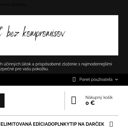
mavé darčeky
✕
h účinných látok a prispôsobené zloženie s najmodernejšími
ezpečné pre vašu pokožku.
Panel používateľa
Nákupný košík
0 €
IE
LIMITOVANÁ EDÍCIA
DOPLNKY
TIP NA DARČEK