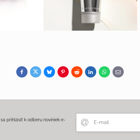
Facebook
Twitter
Bluesky
Pinterest
Reddit
LinkedIn
WhatsApp
E-
mail
a prihlásiť k odberu noviniek e-
m