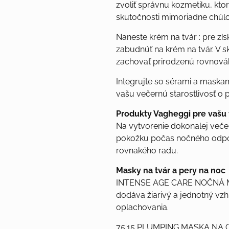
zvoliť správnu kozmetiku, kt
skutočnosti mimoriadne chúlo
Naneste krém na tvár : pre z
zabudnúť na krém na tvár. V s
zachovať prirodzenú rovnová
Integrujte so sérami a maskami
vašu večernú starostlivosť o
Produkty Vagheggi pre vašu v
Na vytvorenie dokonalej veče
pokožku počas nočného odpoči
rovnakého radu.
Masky na tvár a pery na noc
INTENSE AGE CARE NOČNÁ
dodáva žiarivý a jednotný vzhľ
oplachovania.
75:15 PLUMPING MASKA NA 