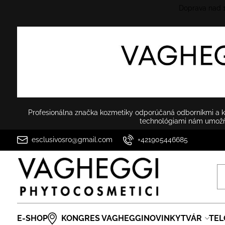
Doprava nad
Profesionálna značka kozmetiky odporúčaná odborníkmi a ko
technológiami nám umožňu
esclusivosro@gmail.com
+421905446685
E-SHOP
KONGRES VAGHEGGI
NOVINKY
TVÁR
TEL