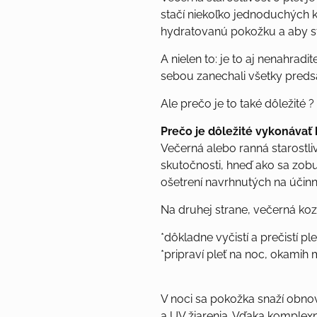
stačí niekoľko jednoduchých k
hydratovanú pokožku a aby s
A nielen to: je to aj nenahrad
sebou zanechali všetky predsa
Ale prečo je to také dôležité ? 
Prečo je dôležité vykonávať
Večerná alebo ranná starostliv
skutočnosti, hneď ako sa zob
ošetrení navrhnutých na účin
Na druhej strane, večerná koz
*dôkladne vyčistí a prečistí 
*pripraví pleť na noc, okamih 
V noci sa pokožka snaží obno
a UV žiarenia. Vďaka komplexne