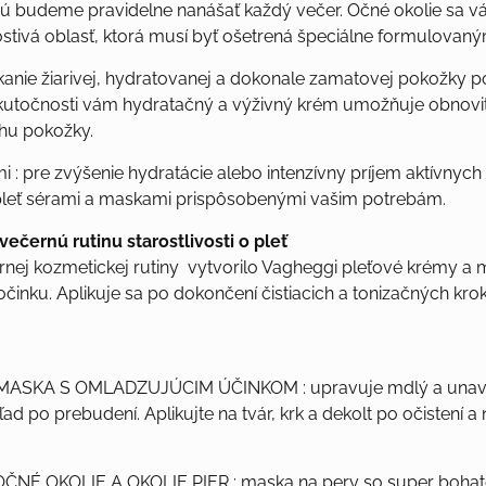
orú budeme pravidelne nanášať každý večer. Očné okolie sa v
stivá oblasť, ktorá musí byť ošetrená špeciálne formulovaný
ískanie žiarivej, hydratovanej a dokonale zamatovej pokožky
kutočnosti vám hydratačný a výživný krém umožňuje obnoviť 
hu pokožky.
 : pre zvýšenie hydratácie alebo intenzívny príjem aktívnych z
 pleť sérami a maskami prispôsobenými vašim potrebám.
ečernú rutinu starostlivosti o pleť
rnej kozmetickej rutiny vytvorilo Vagheggi pleťové krémy a 
nku. Aplikuje sa po dokončení čistiacich a tonizačných k
 MASKA S OMLADZUJÚCIM ÚČINKOM
: upravuje mdlý a una
ad po prebudení. Aplikujte na tvár, krk a dekolt po očistení 
OČNÉ OKOLIE A OKOLIE PIER
: maska ​​na pery so super boha