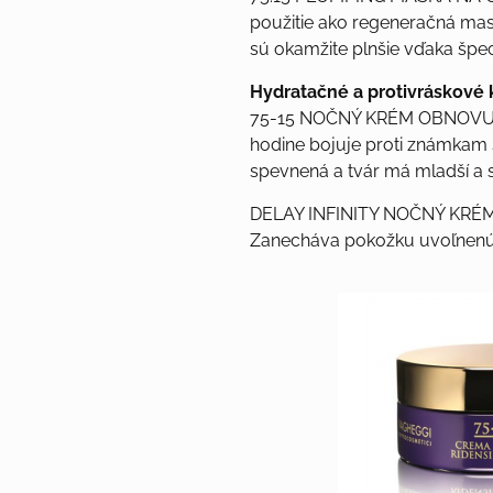
použitie ako regeneračná mas
sú okamžite plnšie vďaka špec
Hydratačné a protivráskové
75-15 NOČNÝ KRÉM OBNOVU
hodine bojuje proti známkam 
spevnená a tvár má mladší a s
DELAY INFINITY NOČNÝ KRÉ
Zanecháva pokožku uvoľnenú