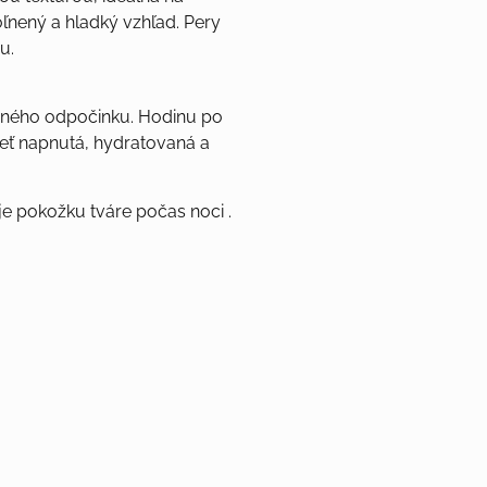
nený a hladký vzhľad. Pery
u.
čného odpočinku. Hodinu po
leť napnutá, hydratovaná a
je pokožku tváre počas noci .