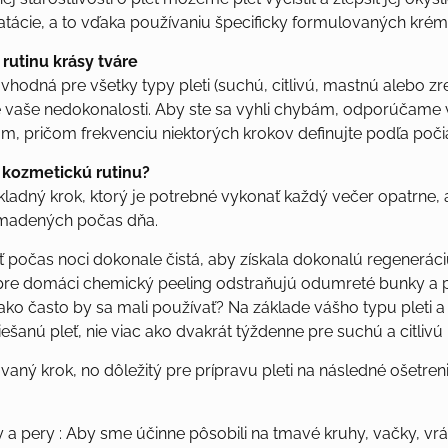
atácie, a to vďaka používaniu špecificky formulovaných krém
rutinu krásy tváre
e vhodná pre všetky typy pleti (suchú, citlivú, mastnú alebo z
vaše nedokonalosti. Aby ste sa vyhli chybám, odporúčame vyb
m, pričom frekvenciu niektorých krokov definujte podľa poč
 kozmetickú rutinu?
základný krok, ktorý je potrebné vykonať každý večer opatrne,
romadených počas dňa.
yť počas noci dokonale čistá, aby získala dokonalú regeneráciu
 pre domáci chemický peeling odstraňujú odumreté bunky a 
ko často by sa mali používať? Na základe vášho typu pleti a
anú pleť, nie viac ako dvakrát týždenne pre suchú a citlivú 
vaný krok, no dôležitý pre prípravu pleti na následné ošetreni
y a pery : Aby sme účinne pôsobili na tmavé kruhy, vačky, vrá