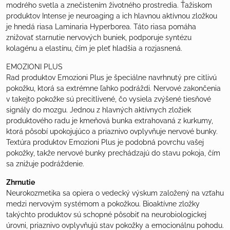
modrého svetla a znečistením životného prostredia. Ťažiskom
produktov Intense je neuroaging a ich hlavnou aktívnou zložkou
je hnedá riasa Laminaria Hyperborea. Táto riasa pomáha
znižovať starnutie nervových buniek, podporuje syntézu
kolagénu a elastínu, čím je pleť hladšia a rozjasnená.
EMOZIONI PLUS
Rad produktov Emozioni Plus je špeciálne navrhnutý pre citlivú
pokožku, ktorá sa extrémne ľahko podráždi. Nervové zakončenia
v takejto pokožke sú precitlivené, čo vysiela zvýšené tiesňové
signály do mozgu. Jednou z hlavných aktívnych zložiek
produktového radu je kmeňová bunka extrahovaná z kurkumy,
ktorá pôsobí upokojujúco a priaznivo ovplyvňuje nervové bunky.
Textúra produktov Emozioni Plus je podobná povrchu vašej
pokožky, takže nervové bunky prechádzajú do stavu pokoja, čím
sa znižuje podráždenie.
Zhrnutie
Neurokozmetika sa opiera o vedecký výskum založený na vzťahu
medzi nervovým systémom a pokožkou. Bioaktívne zložky
takýchto produktov sú schopné pôsobiť na neurobiologickej
úrovni, priaznivo ovplyvňujú stav pokožky a emocionálnu pohodu.