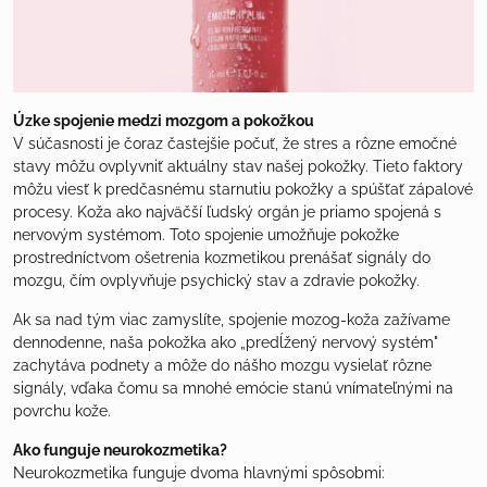
Úzke spojenie medzi mozgom a pokožkou
V súčasnosti je čoraz častejšie počuť, že stres a rôzne emočné
stavy môžu ovplyvniť aktuálny stav našej pokožky. Tieto faktory
môžu viesť k predčasnému starnutiu pokožky a spúšťať zápalové
procesy. Koža ako najväčší ľudský orgán je priamo spojená s
nervovým systémom. Toto spojenie umožňuje pokožke
prostredníctvom ošetrenia kozmetikou prenášať signály do
mozgu, čím ovplyvňuje psychický stav a zdravie pokožky.
Ak sa nad tým viac zamyslíte, spojenie mozog-koža zažívame
dennodenne, naša pokožka ako „predĺžený nervový systém"
zachytáva podnety a môže do nášho mozgu vysielať rôzne
signály, vďaka čomu sa mnohé emócie stanú vnímateľnými na
povrchu kože.
Ako funguje neurokozmetika?
Neurokozmetika funguje dvoma hlavnými spôsobmi: