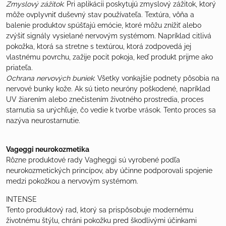
Zmyslový zážitok
: Pri aplikácii poskytujú zmyslový zážitok, ktorý
môže ovplyvniť duševný stav používateľa. Textúra, vôňa a
balenie produktov spúšťajú emócie, ktoré môžu znížiť alebo
zvýšiť signály vysielané nervovým systémom. Napríklad citlivá
pokožka, ktorá sa stretne s textúrou, ktorá zodpovedá jej
vlastnému povrchu, zažije pocit pokoja, keď produkt prijme ako
priateľa.
Ochrana nervových buniek
: Všetky vonkajšie podnety pôsobia na
nervové bunky kože. Ak sú tieto neuróny poškodené, napríklad
UV žiarením alebo znečistením životného prostredia, proces
starnutia sa urýchľuje, čo vedie k tvorbe vrások. Tento proces sa
nazýva neurostarnutie.
Vageggi neurokozmetika
Rôzne produktové rady Vagheggi sú vyrobené podľa
neurokozmetických princípov, aby účinne podporovali spojenie
medzi pokožkou a nervovým systémom.
INTENSE
Tento produktový rad, ktorý sa prispôsobuje modernému
životnému štýlu, chráni pokožku pred škodlivými účinkami