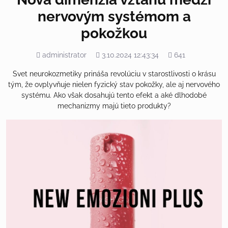
nervovým systémom a
pokožkou
Pridal
Pridané
Počet
administrator
3.10.2024 12:43:34
641
zobrazení
Svet neurokozmetiky prináša revolúciu v starostlivosti o krásu
tým, že ovplyvňuje nielen fyzický stav pokožky, ale aj nervového
systému. Ako však dosahujú tento efekt a aké dlhodobé
mechanizmy majú tieto produkty?