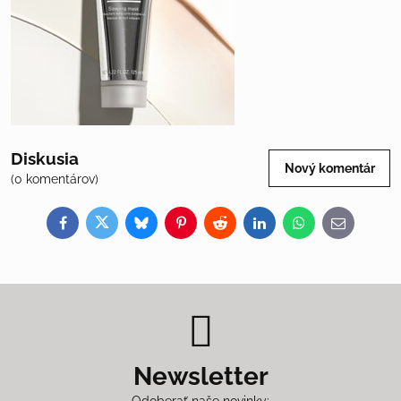
Diskusia
Nový komentár
(0 komentárov)
Facebook
Twitter
Bluesky
Pinterest
Reddit
LinkedIn
WhatsApp
E-
mail
Newsletter
Odoberať naše novinky: