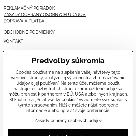
REKLAMAČNÝ PORIADOK
ZÁSADY OCHRANY OSOBNÝCH ÚDAJOV
DOPRAVA A PLATBA
OBCHODNÉ PODMIENKY
KONTAKT
PRE KOZMETIČKY
Predvoľby súkromia
VÝHODNÁ PONUKA PRE PROFESIONÁLOV
Cookies používame na zlepšenie vašej návštevy tejto
webovej stránky, analýzu jej výkonnosti a zhromažďovanie
NÁVODY OŠETRENÍ - VIDEÁ
údajov o jej používaní. Na tento účel môžeme použiť
nástroje a služby tretích strán a zhromaždené údaje sa
ŠKOLENIE KOZMETIČIEK V TALIANSKU
môžu preniesť k partnerom v EÚ, USA alebo iných krajinách.
Kliknutím na „Prijať všetky cookies“ vyjadrujete svoj súhlas s
týmto spracovaním. Nižšie môžete nájsť podrobné
informácie alebo upraviť svoje preferencie.
Zásady ochrany osobných údajov
©
2026
Copyright