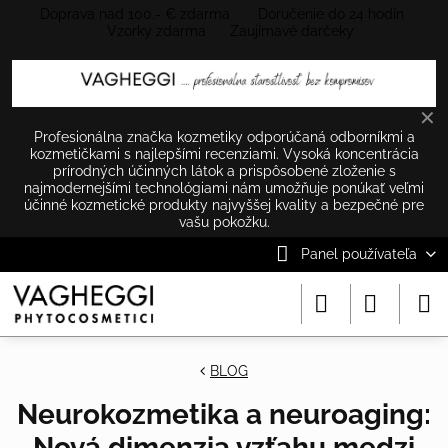
Doprava nad 100.- € zdarma Doručenie do 24 hodín
Vzorky zdarma Zaujímavé darčeky
✕
Profesionálna značka kozmetiky odporúčaná odborníkmi a
kozmetičkami s najlepšími recenziami. Vysoká koncentrácia
prírodných účinných látok a prispôsobené zloženie s
najmodernejšími technológiami nám umožňuje ponúkať veľmi
účinné kozmetické produkty najvyššej kvality a bezpečné pre
vašu pokožku.
Panel používateľa
BLOG
Neurokozmetika a neuroaging:
Nová dimenzia vzťahu medzi