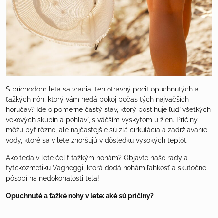
S príchodom leta sa vracia ten otravný pocit opuchnutých a
ťažkých nôh, ktorý vám nedá pokoj počas tých najväčších
horúčav? Ide o pomerne častý stav, ktorý postihuje ľudí všetkých
vekových skupín a pohlaví, s väčším výskytom u žien. Príčiny
môžu byť rôzne, ale najčastejšie sú zlá cirkulácia a zadržiavanie
vody, ktoré sa v lete zhoršujú v dôsledku vysokých teplôt.
Ako teda v lete čeliť ťažkým nohám? Objavte naše rady a
fytokozmetiku Vagheggi, ktorá dodá nohám ľahkosť a skutočne
pôsobí na nedokonalosti tela!
Opuchnuté a ťažké nohy v lete: aké sú príčiny?