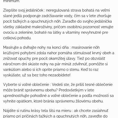
minimum.
Zlepšite svoj jedálniček : neregulovaná strava bohatá na veľmi
slané jedlá podporuje zadržiavanie vody, čím sa v lete zhoršuje
pocit ťažkých a opuchnutých nôh. Zaraďte do svojho jedálnička
všetky základné makroživiny, pričom osobitnú pozornosť venujte
ovociu a zelenine, bohaté na látky a vitamíny nevyhnutné pre
celkovú pohodu.
Masírujte a dvíhajte nohy na konci dňa : masírovanie nôh
krúživými pohybmi zdola nahor pomáha stimulovať krvný obeh a
znižovať opuchy pre pocit okamžitej úľavy. Tiež po obzvlášť
náročnom dni skúste nohy na pár minút zdvihnúť, pomôžte si
vankúšom alebo si ich oprite priamo o stenu. Keď to raz
vyskúšate, už sa bez toho nezaobídete!
Vyberte si voľné oblečenie : Vedeli ste, že príliš tesné oblečenie
môže brániť správnemu obehu? Predovšetkým v lete
uprednostňujte pohodlné a voľné oblečenie a podľa možnosti sa
vyhnite opätkom, ktoré bránia správnemu žilovému obehu.
Nájdite si rutinu krásy tela šitú na mieru : ak chcete zasiahnuť
priamo pri príčinách ťažkých a opuchnutých nôh, zaveďte do