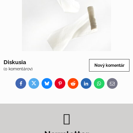
Diskusia
Nový komentár
(0 komentárov)
Facebook
Twitter
Bluesky
Pinterest
Reddit
LinkedIn
WhatsApp
E-
mail