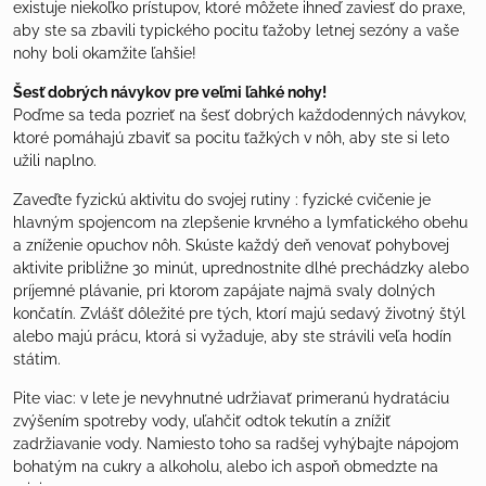
existuje niekoľko prístupov, ktoré môžete ihneď zaviesť do praxe,
aby ste sa zbavili typického pocitu ťažoby letnej sezóny a vaše
nohy boli okamžite ľahšie!
Šesť dobrých návykov pre veľmi ľahké nohy!
Poďme sa teda pozrieť na šesť dobrých každodenných návykov,
ktoré pomáhajú zbaviť sa pocitu ťažkých v nôh, aby ste si leto
užili naplno.
Zaveďte fyzickú aktivitu do svojej rutiny : fyzické cvičenie je
hlavným spojencom na zlepšenie krvného a lymfatického obehu
a zníženie opuchov nôh. Skúste každý deň venovať pohybovej
aktivite približne 30 minút, uprednostnite dlhé prechádzky alebo
príjemné plávanie, pri ktorom zapájate najmä svaly dolných
končatín. Zvlášť dôležité pre tých, ktorí majú sedavý životný štýl
alebo majú prácu, ktorá si vyžaduje, aby ste strávili veľa hodín
státim.
Pite viac: v lete je nevyhnutné udržiavať primeranú hydratáciu
zvýšením spotreby vody, uľahčiť odtok tekutín a znížiť
zadržiavanie vody. Namiesto toho sa radšej vyhýbajte nápojom
bohatým na cukry a alkoholu, alebo ich aspoň obmedzte na