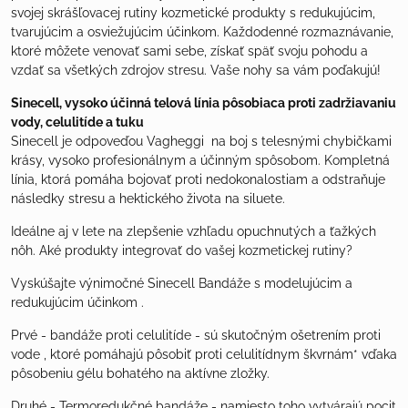
svojej skrášľovacej rutiny kozmetické produkty s redukujúcim,
tvarujúcim a osviežujúcim účinkom. Každodenné rozmaznávanie,
ktoré môžete venovať sami sebe, získať späť svoju pohodu a
vzdať sa všetkých zdrojov stresu. Vaše nohy sa vám poďakujú!
Sinecell
, vysoko účinná telová línia pôsobiaca proti zadržiavaniu
vody, celulitíde a tuku
Sinecell je odpoveďou Vagheggi na boj s telesnými chybičkami
krásy, vysoko profesionálnym a účinným spôsobom. Kompletná
línia, ktorá pomáha bojovať proti nedokonalostiam a odstraňuje
následky stresu a hektického života na siluete.
Ideálne aj v lete na zlepšenie vzhľadu opuchnutých a ťažkých
nôh. Aké produkty integrovať do vašej kozmetickej rutiny?
Vyskúšajte výnimočné Sinecell Bandáže s modelujúcim a
redukujúcim účinkom .
Prvé -
bandáže proti celulitíde
- sú skutočným ošetrením proti
vode , ktoré pomáhajú pôsobiť proti celulitídnym škvrnám* vďaka
pôsobeniu gélu bohatého na aktívne zložky.
Druhé -
Termoredukčné bandáže
- namiesto toho vytvárajú pocit