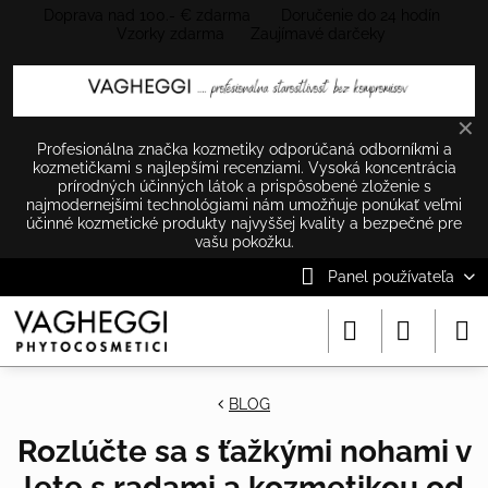
Doprava nad 100.- € zdarma Doručenie do 24 hodín
Vzorky zdarma Zaujímavé darčeky
✕
Profesionálna značka kozmetiky odporúčaná odborníkmi a
kozmetičkami s najlepšími recenziami. Vysoká koncentrácia
prírodných účinných látok a prispôsobené zloženie s
najmodernejšími technológiami nám umožňuje ponúkať veľmi
účinné kozmetické produkty najvyššej kvality a bezpečné pre
vašu pokožku.
Panel používateľa
BLOG
Rozlúčte sa s ťažkými nohami v
lete s radami a kozmetikou od