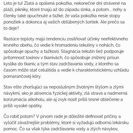
Leto je tu! Zlatá a opálená pokožka, nekonečné dni strávené na
pláži, pikniky, ktoré trvajú až do západu slnka, a potom... nohy a
členky také opuchnuté a ťažké, že vaša pokožka nesie stopy
ponožiek a dokonca aj vašich obľúbených šortiek. Ale prečo sa
to deje?
Rastúce teploty majú tendenciu zosilňovať účinky neefektívneho
krvného obehu, čo vedie k hromadeniu tekutiny v nohách, čo
spôsobuje opuchy a ťažkosti. Stagnácia tekutín tiež podporuje
prítomnosť toxínov v tkanivách, čo spôsobuje znížený prísun
kyslíka do tkanív, a tým stav zadržiavania vody, z ktorého sa
časom môže stať celulitída a vedie k charakteristickému vzhľadu
pomarančovej kôry.
Stav ešte zhoršujúci sa neposlušným životným štýlom a zlými
návykmi, ako je absencia fyzickej aktivity, zlá strava a nadmerná
konzumácia alkoholu, ale aj zvyk nosiť príliš tesné oblečenie a
príliš vysoké opätky.
Čo robiť potom? V prvom rade je dôležité definovať príčiny a
vylúčiť závažnejšie problémy, ktoré si vyžadujú odbornú lekársku
pomoc. Čo sa však týka zadržiavania vody a zlých návykov,