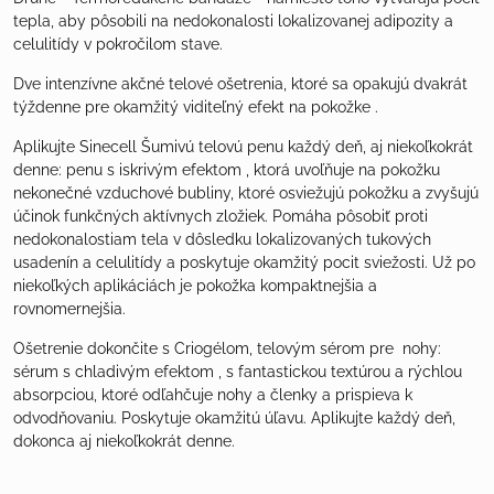
tepla, aby pôsobili na nedokonalosti lokalizovanej adipozity a
celulitídy v pokročilom stave.
Dve intenzívne akčné telové ošetrenia, ktoré sa opakujú dvakrát
týždenne pre okamžitý viditeľný efekt na pokožke .
Aplikujte
Sinecell Šumivú telovú penu
každý deň, aj niekoľkokrát
denne: penu s iskrivým efektom , ktorá uvoľňuje na pokožku
nekonečné vzduchové bubliny, ktoré osviežujú pokožku a zvyšujú
účinok funkčných aktívnych zložiek. Pomáha pôsobiť proti
nedokonalostiam tela v dôsledku lokalizovaných tukových
usadenín a celulitídy a poskytuje okamžitý pocit sviežosti. Už po
niekoľkých aplikáciách je pokožka kompaktnejšia a
rovnomernejšia.
Ošetrenie dokončite s
Criogélom
, telovým sérom pre nohy:
sérum s chladivým efektom , s fantastickou textúrou a rýchlou
absorpciou, ktoré odľahčuje nohy a členky a prispieva k
odvodňovaniu. Poskytuje okamžitú úľavu. Aplikujte každý deň,
dokonca aj niekoľkokrát denne.