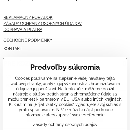
REKLAMAČNÝ PORIADOK
ZÁSADY OCHRANY OSOBNÝCH ÚDAJOV
DOPRAVA A PLATBA
OBCHODNÉ PODMIENKY
KONTAKT
PRE KOZMETIČKY
Predvoľby súkromia
VÝHODNÁ PONUKA PRE PROFESIONÁLOV
Cookies používame na zlepšenie vašej návštevy tejto
webovej stránky, analýzu jej výkonnosti a zhromažďovanie
NÁVODY OŠETRENÍ - VIDEÁ
údajov o jej používaní. Na tento účel môžeme použiť
nástroje a služby tretích strán a zhromaždené údaje sa
ŠKOLENIE KOZMETIČIEK V TALIANSKU
môžu preniesť k partnerom v EÚ, USA alebo iných krajinách.
Kliknutím na „Prijať všetky cookies“ vyjadrujete svoj súhlas s
týmto spracovaním. Nižšie môžete nájsť podrobné
informácie alebo upraviť svoje preferencie.
Zásady ochrany osobných údajov