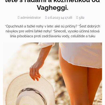
Vagheggi.
Pridal
Pridané
Počet
administrator
2.6.2023 14:17:28
582
zobrazení
*Opuchnuté a ťažké nohy v lete: aké sú príčiny? *Šesť dobrých
návykov pre veľmi ľahké nohy! *Sinecell, vysoko účinná telová
línia pôsobiaca proti zadržiavaniu vody, celulitíde a tuku