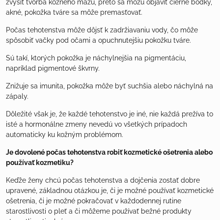
zvýšiť tvorba kožného mazu, preto sa môžu objaviť čierne bodky,
akné, pokožka tváre sa môže premasťovať.
Počas tehotenstva môže dôjsť k zadržiavaniu vody, čo môže
spôsobiť vačky pod očami a opuchnutejšiu pokožku tváre.
Sú takí, ktorých pokožka je náchylnejšia na pigmentáciu,
napríklad pigmentové škvrny.
Znižuje sa imunita, pokožka môže byť suchšia alebo náchylná na
zápaly.
Dôležité však je, že každé tehotenstvo je iné, nie každá prežíva to
isté a hormonálne zmeny nevedú vo všetkých prípadoch
automaticky ku kožným problémom.
Je dovolené počas tehotenstva robiť kozmetické ošetrenia alebo
používať kozmetiku?
Keďže ženy chcú počas tehotenstva a dojčenia zostať dobre
upravené, základnou otázkou je, či je možné používať kozmetické
ošetrenia, či je možné pokračovať v každodennej rutine
starostlivosti o pleť a či môžeme používať bežné produkty