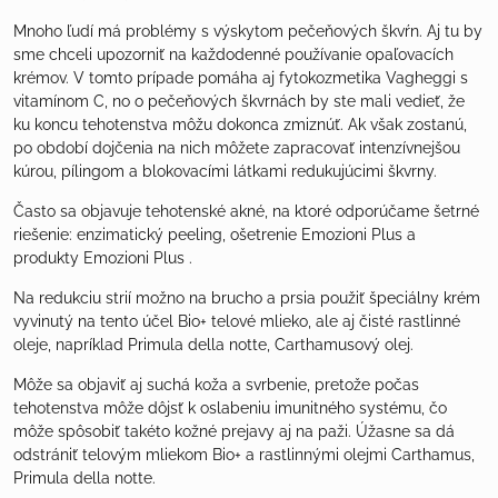
Mnoho ľudí má problémy s výskytom pečeňových škvŕn. Aj tu by
sme chceli upozorniť na každodenné používanie opaľovacích
krémov. V tomto prípade pomáha aj fytokozmetika Vagheggi s
vitamínom C, no o pečeňových škvrnách by ste mali vedieť, že
ku koncu tehotenstva môžu dokonca zmiznúť. Ak však zostanú,
po období dojčenia na nich môžete zapracovať intenzívnejšou
kúrou, pílingom a blokovacími látkami redukujúcimi škvrny.
Často sa objavuje tehotenské akné, na ktoré odporúčame šetrné
riešenie: enzimatický peeling, ošetrenie Emozioni Plus a
produkty Emozioni Plus .
Na redukciu strií možno na brucho a prsia použiť špeciálny krém
vyvinutý na tento účel Bio+ telové mlieko, ale aj čisté rastlinné
oleje, napríklad Primula della notte, Carthamusový olej.
Môže sa objaviť aj suchá koža a svrbenie, pretože počas
tehotenstva môže dôjsť k oslabeniu imunitného systému, čo
môže spôsobiť takéto kožné prejavy aj na paži. Úžasne sa dá
odstrániť telovým mliekom Bio+ a rastlinnými olejmi Carthamus,
Primula della notte.