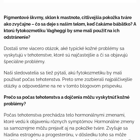
Pigmentové škvrny, sklon k mastnote, citlivejšia pokožka tváre
ako zvyčajne – čo sa deje s naším telom, keď čakáme bábätko? A
ktorú fytokozmetiku Vagheggi by sme mali použiť na ich
odstránenie?
Dostali sme viacero otázok, aké typické kožné problémy sa
vyskytujú v tehotenstve, ktoré sú najčastejšie a či sa objavujú
špeciálne problémy.
Naši sledovatelia sa tiež pýtali, akú fytokozmetiku by mali
používať počas tehotenstva. Preto sme zozbierali najpálčivejšie
otázky a odpovedáme na ne v tomto blogovom príspevku.
Prečo sa počas tehotenstva a dojčenia môžu vyskytnúť kožné
problémy?
Počas tehotenstva prechádza telo hormonálnymi zmenami,
ktoré vedú k objaveniu rôznych symptómov. Hormonálne zmeny
sa samozrejme môžu prejaviť aj na pokožke tváre. Zvyšuje sa
hladina estrogénu a progesterónu, v dôsledku toho sa môže