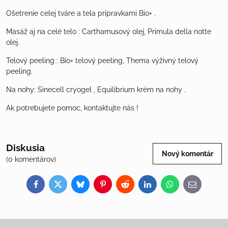
Ošetrenie celej tváre a tela prípravkami Bio+ .
Masáž aj na celé telo : Carthamusový olej, Primula della notte
olej.
Telový peeling : Bio+ telový peeling, Thema výživný telový
peeling.
Na nohy: Sinecell cryogel , Equilibrium krém na nohy .
Ak potrebujete pomoc, kontaktujte nás !
Diskusia
Nový komentár
(0 komentárov)
Facebook
Twitter
Bluesky
Pinterest
Reddit
LinkedIn
WhatsApp
E-
mail