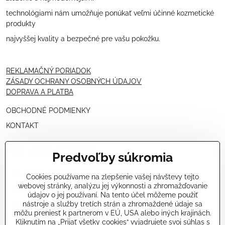
technológiami nám umožňuje ponúkať veľmi účinné kozmetické
produkty
najvyššej kvality a bezpečné pre vašu pokožku.
REKLAMAČNÝ PORIADOK
ZÁSADY OCHRANY OSOBNÝCH ÚDAJOV
DOPRAVA A PLATBA
OBCHODNÉ PODMIENKY
KONTAKT
PRE KOZMETIČKY
Predvoľby súkromia
VÝHODNÁ PONUKA PRE PROFESIONÁLOV
Cookies používame na zlepšenie vašej návštevy tejto
webovej stránky, analýzu jej výkonnosti a zhromažďovanie
NÁVODY OŠETRENÍ - VIDEÁ
údajov o jej používaní. Na tento účel môžeme použiť
nástroje a služby tretích strán a zhromaždené údaje sa
ŠKOLENIE KOZMETIČIEK V TALIANSKU
môžu preniesť k partnerom v EÚ, USA alebo iných krajinách.
Kliknutím na „Prijať všetky cookies“ vyjadrujete svoj súhlas s