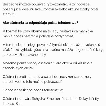
Bezpečne môžete používať fytokozmetiku a zvlhčovače
obsahujúce kyselinu hyalurónovú a/alebo aktívne zložky proti
starnutiu.
Aké ošetrenia sa odporúčajú počas tehotenstva?
V kozmetike vždy dbáme na to, aby nastávajúca mamička
mohla počas ošetrenia pohodlne oddychovať.
V tomto období nie je povolená lymfatická masáž, povolené sú
však ľahké, vyhladzujúce a relaxačné masáže, regeneračné kúry,
ktoré osviežia unavené nohy.
Môžeme použiť všetky ošetrenia tváre okrem Primissima a
esenciálnych olejov.
Ošetrenia proti starnutiu a celulitíde nevykonávame, no v
starostlivosti o telo možno pokračovať.
Odporúčaná liečba počas tehotenstva:
Ošetrenia na tvár : Rehydra, Emozioni Plus, Lime, Delay Infinity,
Intense, Bio+.