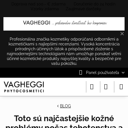
Doprava nad 100.- € zdarma Doručenie do 24 hodín
Vzorky zdarma Zaujímavé darčeky
✕
Profesionálna značka kozmetiky odporúčaná odborníkmi a
kozmetičkami s najlepšími recenziami. Vysoká koncentrácia
prírodných účinných látok a prispôsobené zloženie s
najmodernejšími technológiami nám umožňuje ponúkať veľmi
účinné kozmetické produkty najvyššej kvality a bezpečné pre
vašu pokožku.
Panel používateľa
BLOG
Toto sú najčastejšie kožné
problémy počas tehotenstva a