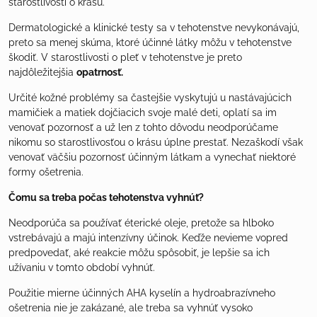
starostlivosti o krásu.
Dermatologické a klinické testy sa v tehotenstve nevykonávajú,
preto sa menej skúma, ktoré účinné látky môžu v tehotenstve
škodiť. V starostlivosti o pleť v tehotenstve je preto
najdôležitejšia
opatrnosť.
Určité kožné problémy sa častejšie vyskytujú u nastávajúcich
mamičiek a matiek dojčiacich svoje malé deti, oplatí sa im
venovať pozornosť a už len z tohto dôvodu neodporúčame
nikomu so starostlivosťou o krásu úplne prestať. Nezaškodí však
venovať väčšiu pozornosť účinným látkam a vynechať niektoré
formy ošetrenia.
Čomu sa treba počas tehotenstva vyhnúť?
Neodporúča sa používať éterické oleje, pretože sa hlboko
vstrebávajú a majú intenzívny účinok. Keďže nevieme vopred
predpovedať, aké reakcie môžu spôsobiť, je lepšie sa ich
užívaniu v tomto období vyhnúť.
Použitie mierne účinných AHA kyselín a hydroabrazívneho
ošetrenia nie je zakázané, ale treba sa vyhnúť vysoko