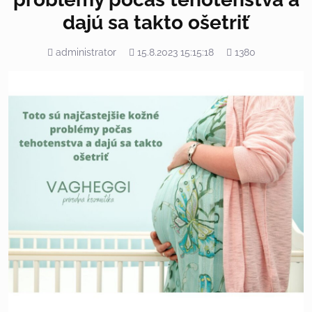
dajú sa takto ošetriť
Pridal
Pridané
Počet
administrator
15.8.2023 15:15:18
1380
zobrazení