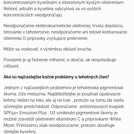
koncentrovaným kyselinám a intenzívnym kyslým ošetreniam.
Retinol, arbutín a kyselina salicylová sa vo vyšších
koncentráciách neodporúčajú.
Neodporúčame elektrokozmetické ošetrenia, trvalú depiláciu,
tetovanie v tehotenstve, neodporúčame ani telové kontúrovacie
ošetrenia či prípravky zvyšujúce prekrvenie.
Môže sa voskovať, s výnimkou oblasti brucha.
Povolené je aj farbenie mihalníc a obočia, ak nespôsobuje
citlivosť.
Aké sú najčastejšie kožné problémy u tehotných žien?
Jedným z najčastejších problémov je tehotenská pigmentová
škvrna, čiže melazma. Najdôležitejšie je používať opaľovacie
krémy nielen na telo, ale aj na tvár , pretože sa tomu dá oveľa
účinnejšie predchádzať. Odporúčame antistresových kvapiek
SPF50+ Emozioni Plus . Už vzniknuté pigmentové škvrny je
možné zosvetliť ošetrením vitamínom C a prípravkami White
Moon, Primissimu však neodporúčame, pretože obsahuje
silnejšie kyseliny.