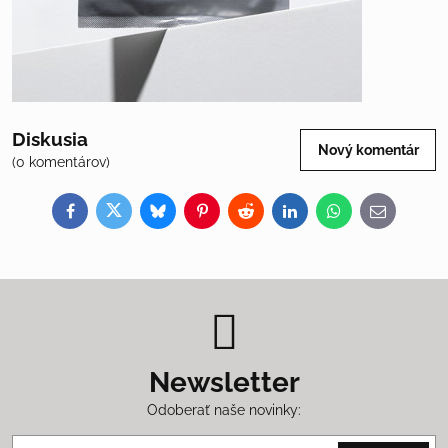
Diskusia
Nový komentár
(0 komentárov)
Facebook
Twitter
Bluesky
Pinterest
Reddit
LinkedIn
WhatsApp
E-
mail
Newsletter
Odoberať naše novinky: