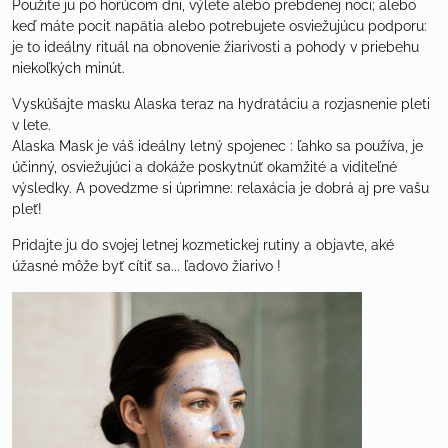
Použite ju po horúcom dni, výlete alebo prebdenej noci; alebo
keď máte pocit napätia alebo potrebujete osviežujúcu podporu:
je to ideálny rituál na obnovenie žiarivosti a pohody v priebehu
niekoľkých minút.
Vyskúšajte
masku Alaska
teraz na hydratáciu a rozjasnenie pleti
v lete.
Alaska Mask
je váš ideálny letný spojenec : ľahko sa používa, je
účinný, osviežujúci a dokáže poskytnúť okamžité a viditeľné
výsledky. A povedzme si úprimne: relaxácia je dobrá aj pre vašu
pleť!
Pridajte ju do svojej letnej kozmetickej rutiny a objavte, aké
úžasné môže byť cítiť sa... ľadovo žiarivo !