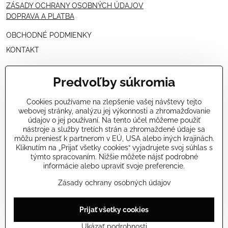
ZÁSADY OCHRANY OSOBNÝCH ÚDAJOV
DOPRAVA A PLATBA
OBCHODNÉ PODMIENKY
KONTAKT
PRE KOZMETIČKY
Predvoľby súkromia
VÝHODNÁ PONUKA PRE PROFESIONÁLOV
Cookies používame na zlepšenie vašej návštevy tejto
webovej stránky, analýzu jej výkonnosti a zhromažďovanie
NÁVODY OŠETRENÍ - VIDEÁ
údajov o jej používaní. Na tento účel môžeme použiť
nástroje a služby tretích strán a zhromaždené údaje sa
ŠKOLENIE KOZMETIČIEK V TALIANSKU
môžu preniesť k partnerom v EÚ, USA alebo iných krajinách.
Kliknutím na „Prijať všetky cookies“ vyjadrujete svoj súhlas s
týmto spracovaním. Nižšie môžete nájsť podrobné
informácie alebo upraviť svoje preferencie.
Zásady ochrany osobných údajov
©
2026
Copyright
Prijať všetky cookies
Predvoľby súkromia
Zásady ochrany osobných údajov
Stav objednávky
Ukázať podrobnosti