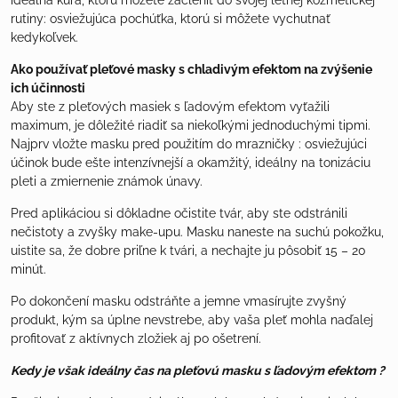
rutiny: osviežujúca pochúťka, ktorú si môžete vychutnať
kedykoľvek.
Ako používať pleťové masky s chladivým efektom na zvýšenie
ich účinnosti
Aby ste z pleťových masiek s ľadovým efektom vyťažili
maximum, je dôležité riadiť sa niekoľkými jednoduchými tipmi.
Najprv vložte masku pred použitím do mrazničky : osviežujúci
účinok bude ešte intenzívnejší a okamžitý, ideálny na tonizáciu
pleti a zmiernenie známok únavy.
Pred aplikáciou si dôkladne očistite tvár, aby ste odstránili
nečistoty a zvyšky make-upu. Masku naneste na suchú pokožku,
uistite sa, že dobre priľne k tvári, a nechajte ju pôsobiť 15 – 20
minút.
Po dokončení masku odstráňte a jemne vmasírujte zvyšný
produkt, kým sa úplne nevstrebe, aby vaša pleť mohla naďalej
profitovať z aktívnych zložiek aj po ošetrení.
Kedy je však ideálny čas na pleťovú masku s ľadovým efektom ?