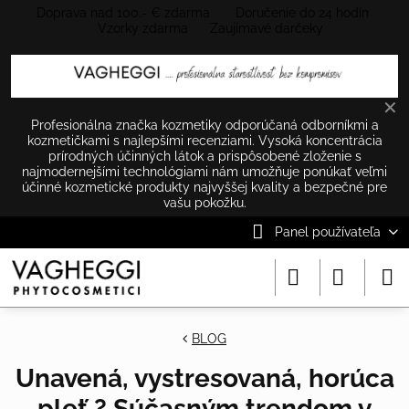
Doprava nad 100.- € zdarma Doručenie do 24 hodín
Vzorky zdarma Zaujímavé darčeky
✕
Profesionálna značka kozmetiky odporúčaná odborníkmi a
kozmetičkami s najlepšími recenziami. Vysoká koncentrácia
prírodných účinných látok a prispôsobené zloženie s
najmodernejšími technológiami nám umožňuje ponúkať veľmi
účinné kozmetické produkty najvyššej kvality a bezpečné pre
vašu pokožku.
Panel používateľa
BLOG
Unavená, vystresovaná, horúca
pleť ? Súčasným trendom v