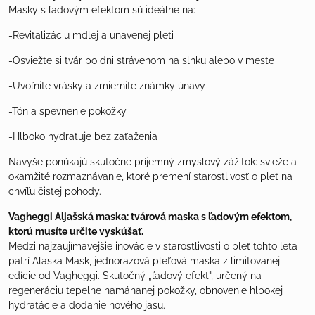
Masky s ľadovým efektom sú ideálne na:
-Revitalizáciu mdlej a unavenej pleti
-Osviežte si tvár po dni strávenom na slnku alebo v meste
-Uvoľnite vrásky a zmiernite známky únavy
-Tón a spevnenie pokožky
-Hlboko hydratuje bez zaťaženia
Navyše ponúkajú skutočne príjemný zmyslový zážitok: svieže a
okamžité rozmaznávanie, ktoré premení starostlivosť o pleť na
chvíľu čistej pohody.
Vagheggi
Aljašská maska
: tvárová maska s ľadovým efektom,
ktorú musíte určite vyskúšať.
Medzi najzaujímavejšie inovácie v starostlivosti o pleť tohto leta
patrí Alaska Mask, jednorazová pleťová maska z limitovanej
edície od Vagheggi. Skutočný „ľadový efekt", určený na
regeneráciu tepelne namáhanej pokožky, obnovenie hlbokej
hydratácie a dodanie nového jasu.