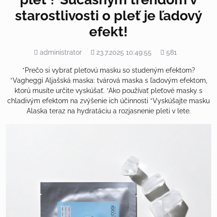
starostlivosti o pleť je ľadový
efekt!
Pridal
Pridané
Počet
administrator
23.7.2025 10:49:55
581
zobrazení
*Prečo si vybrať pleťovú masku so studeným efektom?
*Vagheggi Aljašská maska: tvárová maska s ľadovým efektom,
ktorú musíte určite vyskúšať. *Ako používať pleťové masky s
chladivým efektom na zvýšenie ich účinnosti *Vyskúšajte masku
Alaska teraz na hydratáciu a rozjasnenie pleti v lete.