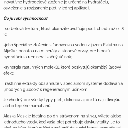
Inovatívne hydrogélové zloženie je určené na hydratáciu,
osvieženie a rozjasnenie pleti v jednej aplikácii.
Čo ju robí výnimočnou?
-sorbetová textúra , ktorá okamžite uvoľňuje pocit chladu až o -8
°C
-jeho špeciálne zloženie s ľadovcovou vodou z jazera Eklutna na
Aljaške, bohatou na minerály a stopové prvky, pre hlbokú
hydratáciu a remineralizačný účinok;
-synergia rastlinných molekúl, ktoré poskytujú okamžitý ľadový
efekt;
-rastlinné extrakty obsiahnuté v špeciálnom systéme dodávania
„modrých guľôčok" s regeneračným účinkom;
Je vhodný pre všetky typy pleti, dokonca aj pre tú najcitlivejšiu
alebo tepelne namáhanú.
Alaska Mask
je ideálna po dni strávenom na slnku, výlete alebo
jednoducho vtedy, keď vaša pleť potrebuje dávku vitality. Je to
ideálna kúra, ktorú môžete začleniť do svojej letnej kozmetickej