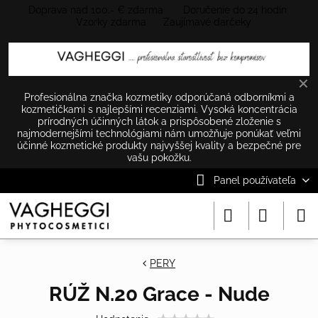
Doprava nad 100.- € zdarma Doručenie do 24 hodín
Vzorky zdarma Zaujímavé darčeky
✕
Profesionálna značka kozmetiky odporúčaná odborníkmi a
kozmetičkami s najlepšími recenziami. Vysoká koncentrácia
prírodných účinných látok a prispôsobené zloženie s
najmodernejšími technológiami nám umožňuje ponúkať veľmi
účinné kozmetické produkty najvyššej kvality a bezpečné pre
vašu pokožku.
Panel používateľa
PERY
RÚŽ N.20 Grace - Nude