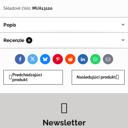
Skladové číslo:
MUA13120
Popis
Recenzie
0
Facebook
Twitter
Bluesky
Pinterest
Reddit
LinkedIn
WhatsApp
E-
mail
Predchádzajúci
Nasledujúci produkt
produkt
Newsletter