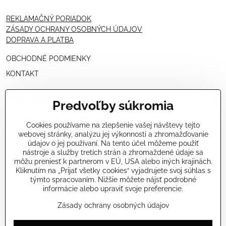
REKLAMAČNÝ PORIADOK
ZÁSADY OCHRANY OSOBNÝCH ÚDAJOV
DOPRAVA A PLATBA
OBCHODNÉ PODMIENKY
KONTAKT
PRE KOZMETIČKY
Predvoľby súkromia
VÝHODNÁ PONUKA PRE PROFESIONÁLOV
Cookies používame na zlepšenie vašej návštevy tejto
webovej stránky, analýzu jej výkonnosti a zhromažďovanie
NÁVODY OŠETRENÍ - VIDEÁ
údajov o jej používaní. Na tento účel môžeme použiť
nástroje a služby tretích strán a zhromaždené údaje sa
ŠKOLENIE KOZMETIČIEK V TALIANSKU
môžu preniesť k partnerom v EÚ, USA alebo iných krajinách.
Kliknutím na „Prijať všetky cookies“ vyjadrujete svoj súhlas s
týmto spracovaním. Nižšie môžete nájsť podrobné
informácie alebo upraviť svoje preferencie.
Zásady ochrany osobných údajov
©
2026
Copyright