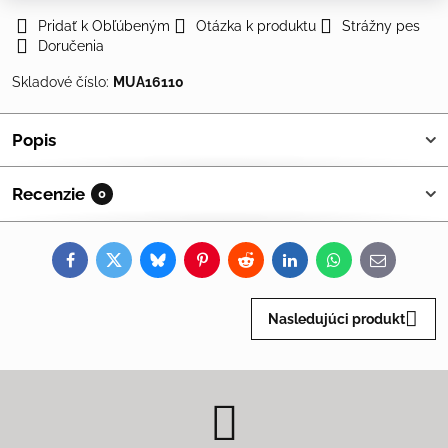
Pridať k Obľúbeným
Otázka k produktu
Strážny pes
Doručenia
Skladové číslo:
MUA16110
Popis
Recenzie
0
Facebook
Twitter
Bluesky
Pinterest
Reddit
LinkedIn
WhatsApp
E-
mail
Nasledujúci produkt