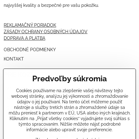
najvyššej kvality a bezpečné pre vašu pokožku.
REKLAMAČNÝ PORIADOK
ZÁSADY OCHRANY OSOBNÝCH ÚDAJOV
DOPRAVA A PLATBA
OBCHODNÉ PODMIENKY
KONTAKT
PRE KOZMETIČKY
Predvoľby súkromia
VÝHODNÁ PONUKA PRE PROFESIONÁLOV
Cookies používame na zlepšenie vašej návštevy tejto
webovej stránky, analýzu jej výkonnosti a zhromažďovanie
NÁVODY OŠETRENÍ - VIDEÁ
údajov o jej používaní. Na tento účel môžeme použiť
nástroje a služby tretích strán a zhromaždené údaje sa
ŠKOLENIE KOZMETIČIEK V TALIANSKU
môžu preniesť k partnerom v EÚ, USA alebo iných krajinách.
Kliknutím na „Prijať všetky cookies“ vyjadrujete svoj súhlas s
týmto spracovaním. Nižšie môžete nájsť podrobné
informácie alebo upraviť svoje preferencie.