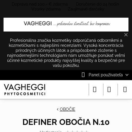
Doprava nad 100.- € zdarma Doručenie do 24 hodín
Vzorky zdarma Zaujímavé darčeky
✕
Profesionálna značka kozmetiky odporúčaná odborníkmi a
kozmetičkami s najlepšími recenziami. Vysoká koncentrácia
prírodných účinných látok a prispôsobené zloženie s
najmodernejšími technológiami nám umožňuje ponúkať veľmi
účinné kozmetické produkty najvyššej kvality a bezpečné pre
vašu pokožku.
Panel používateľa
OBOČIE
DEFINER OBOČIA N.10