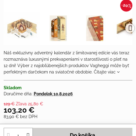
20%
Náš exkluzívny adventný kalendár z limitovanej edície vás teraz
rozmaznáva luxusnými prekvapeniami v starostlivosti o pleť na
12 dní! Výber z najobľúbenejších produktov Vagheggi môže byť
perfektným darčekom na sviatočné obdobie.
Čítajte viac
Skladom
Doručíme dňa:
Pondelok
10.8.2026
129 €
Zľava
25,80 €
103,20 €
83,90 €
bez DPH
Do košíka