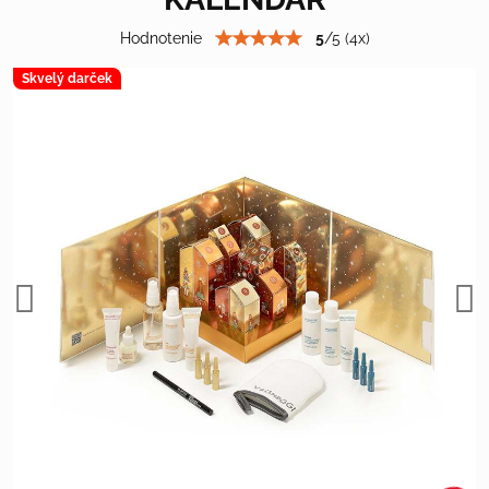
Hodnotenie
5
/
5
(
4
x)
Skvelý darček