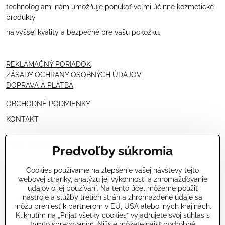
technológiami nám umožňuje ponúkať veľmi účinné kozmetické
produkty
najvyššej kvality a bezpečné pre vašu pokožku.
REKLAMAČNÝ PORIADOK
ZÁSADY OCHRANY OSOBNÝCH ÚDAJOV
DOPRAVA A PLATBA
OBCHODNÉ PODMIENKY
KONTAKT
PRE KOZMETIČKY
Predvoľby súkromia
VÝHODNÁ PONUKA PRE PROFESIONÁLOV
Cookies používame na zlepšenie vašej návštevy tejto
webovej stránky, analýzu jej výkonnosti a zhromažďovanie
NÁVODY OŠETRENÍ - VIDEÁ
údajov o jej používaní. Na tento účel môžeme použiť
nástroje a služby tretích strán a zhromaždené údaje sa
ŠKOLENIE KOZMETIČIEK V TALIANSKU
môžu preniesť k partnerom v EÚ, USA alebo iných krajinách.
Kliknutím na „Prijať všetky cookies“ vyjadrujete svoj súhlas s
týmto spracovaním. Nižšie môžete nájsť podrobné