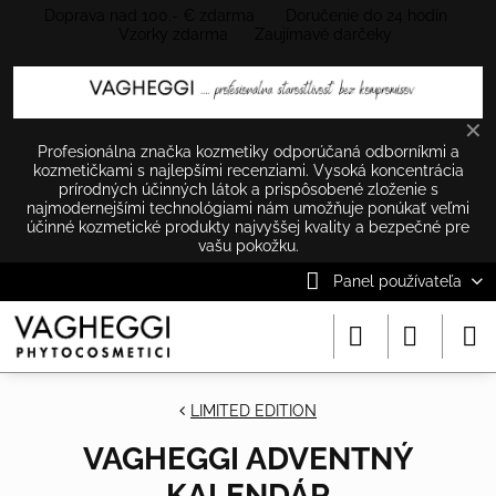
Doprava nad 100.- € zdarma Doručenie do 24 hodín
Vzorky zdarma Zaujímavé darčeky
✕
Profesionálna značka kozmetiky odporúčaná odborníkmi a
kozmetičkami s najlepšími recenziami. Vysoká koncentrácia
prírodných účinných látok a prispôsobené zloženie s
najmodernejšími technológiami nám umožňuje ponúkať veľmi
účinné kozmetické produkty najvyššej kvality a bezpečné pre
vašu pokožku.
Panel používateľa
LIMITED EDITION
VAGHEGGI ADVENTNÝ
KALENDÁR