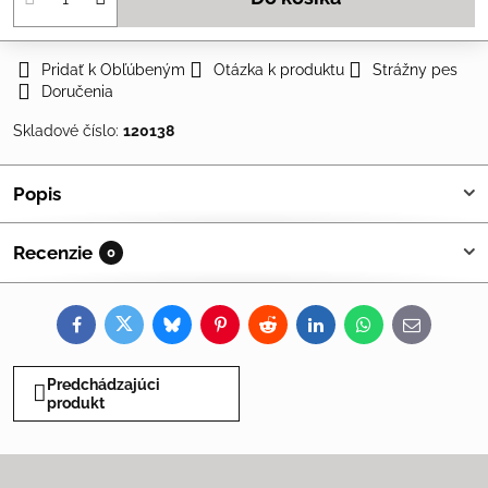
Pridať k Obľúbeným
Otázka k produktu
Strážny pes
Doručenia
Skladové číslo:
120138
Popis
Recenzie
0
Facebook
Twitter
Bluesky
Pinterest
Reddit
LinkedIn
WhatsApp
E-
mail
Predchádzajúci
produkt