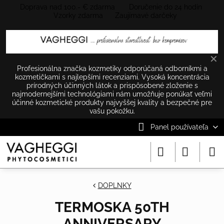
Doprava nad 100.- € zdarma Doručenie do 24 hodín
Vzorky zdarma Zaujímavé darčeky
✕
Profesionálna značka kozmetiky odporúčaná odborníkmi a
kozmetičkami s najlepšími recenziami. Vysoká koncentrácia
prírodných účinných látok a prispôsobené zloženie s
najmodernejšími technológiami nám umožňuje ponúkať veľmi
účinné kozmetické produkty najvyššej kvality a bezpečné pre
vašu pokožku.
Panel používateľa
DOPLNKY
TERMOSKA 50TH
ANNIVERSARY