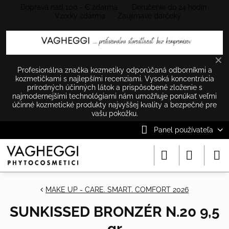
Doprava nad 100.- € zdarma Doručenie do 24 hodín
Vzorky zdarma Zaujímavé darčeky
✕
Profesionálna značka kozmetiky odporúčaná odborníkmi a
kozmetičkami s najlepšími recenziami. Vysoká koncentrácia
prírodných účinných látok a prispôsobené zloženie s
najmodernejšími technológiami nám umožňuje ponúkať veľmi
účinné kozmetické produkty najvyššej kvality a bezpečné pre
vašu pokožku.
Panel používateľa
MAKE UP - CARE. SMART. COMFORT 2026
SUNKISSED BRONZÉR N.20 9,5
gr