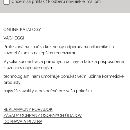
Chcem sa prihlásiť k odberu noviniek e-mailom
ONLINE KATALÓGY
VAGHEGGI
Profesionálna značka kozmetiky odporúčaná odborníkmi a
kozmetičkami s najlepšími recenziami.
Vysoká koncentrácia prírodných účinných látok a prispôsobené
zloženie s najmodernejšími
technológiami nám umožňuje ponúkať veľmi účinné kozmetické
produkty
najvyššej kvality a bezpečné pre vašu pokožku.
REKLAMAČNÝ PORIADOK
ZÁSADY OCHRANY OSOBNÝCH ÚDAJOV
DOPRAVA A PLATBA