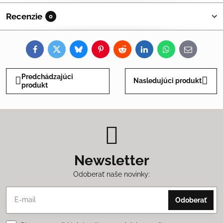
Recenzie
0
Facebook
Twitter
Bluesky
Pinterest
Reddit
LinkedIn
WhatsApp
E-
mail
Predchádzajúci
Nasledujúci produkt
produkt
Newsletter
Odoberať naše novinky:
Odoberať