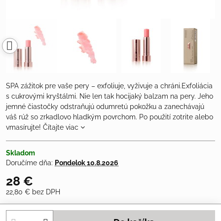
SPA zážitok pre vaše pery – exfoliuje, vyživuje a chráni.Exfoliácia
s cukrovými kryštálmi. Nie len tak hocijaký balzam na pery. Jeho
jemné čiastočky odstraňujú odumretú pokožku a zanechávajú
váš rúž so zrkadlovo hladkým povrchom. Po použití zotrite alebo
vmasírujte!
Čítajte viac
Skladom
Doručíme dňa:
Pondelok
10.8.2026
28 €
22,80 €
bez DPH