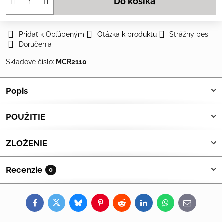
Do košíka
Pridať k Obľúbeným
Otázka k produktu
Strážny pes
Doručenia
Skladové číslo:
MCR2110
Popis
POUŽITIE
ZLOŽENIE
Recenzie
0
Facebook
Twitter
Bluesky
Pinterest
Reddit
LinkedIn
WhatsApp
E-
mail