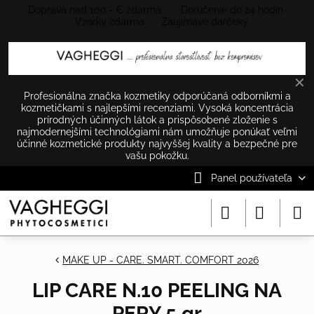
Doprava nad 100.- € zdarma Doručenie do 24 hodín
Vzorky zdarma Zaujímavé darčeky
✕
Profesionálna značka kozmetiky odporúčaná odborníkmi a
kozmetičkami s najlepšími recenziami. Vysoká koncentrácia
prírodných účinných látok a prispôsobené zloženie s
najmodernejšími technológiami nám umožňuje ponúkať veľmi
účinné kozmetické produkty najvyššej kvality a bezpečné pre
vašu pokožku.
Panel používateľa
MAKE UP - CARE. SMART. COMFORT 2026
LIP CARE N.10 PEELING NA
PERY 5 gr