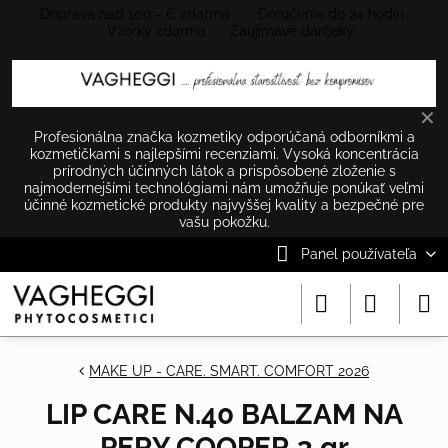
Doprava nad 100.- € zdarma Doručenie do 24 hodín
Vzorky zdarma Zaujímavé darčeky
✕
Profesionálna značka kozmetiky odporúčaná odborníkmi a
kozmetičkami s najlepšími recenziami. Vysoká koncentrácia
prírodných účinných látok a prispôsobené zloženie s
najmodernejšími technológiami nám umožňuje ponúkať veľmi
účinné kozmetické produkty najvyššej kvality a bezpečné pre
vašu pokožku.
Panel používateľa
MAKE UP - CARE. SMART. COMFORT 2026
LIP CARE N.40 BALZAM NA
PERY COOPER 3 gr