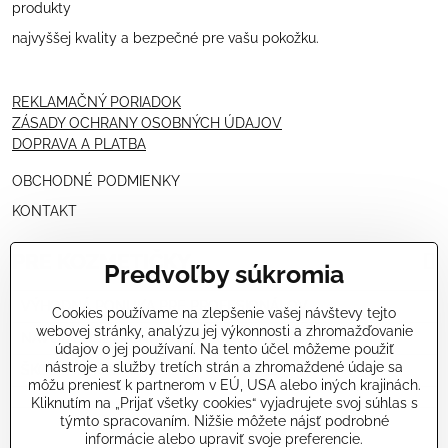
produkty
najvyššej kvality a bezpečné pre vašu pokožku.
REKLAMAČNÝ PORIADOK
ZÁSADY OCHRANY OSOBNÝCH ÚDAJOV
DOPRAVA A PLATBA
OBCHODNÉ PODMIENKY
KONTAKT
PRE KOZMETIČKY
Predvoľby súkromia
VÝHODNÁ PONUKA PRE PROFESIONÁLOV
Cookies používame na zlepšenie vašej návštevy tejto
webovej stránky, analýzu jej výkonnosti a zhromažďovanie
NÁVODY OŠETRENÍ - VIDEÁ
údajov o jej používaní. Na tento účel môžeme použiť
nástroje a služby tretích strán a zhromaždené údaje sa
ŠKOLENIE KOZMETIČIEK V TALIANSKU
môžu preniesť k partnerom v EÚ, USA alebo iných krajinách.
Kliknutím na „Prijať všetky cookies“ vyjadrujete svoj súhlas s
týmto spracovaním. Nižšie môžete nájsť podrobné
informácie alebo upraviť svoje preferencie.