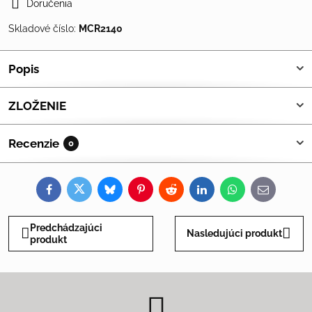
Doručenia
Skladové číslo:
MCR2140
Popis
ZLOŽENIE
Recenzie
0
Facebook
Twitter
Bluesky
Pinterest
Reddit
LinkedIn
WhatsApp
E-
mail
Predchádzajúci
Nasledujúci produkt
produkt