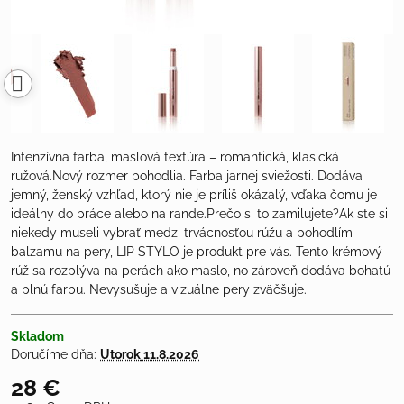
Intenzívna farba, maslová textúra – romantická, klasická
ružová.Nový rozmer pohodlia. Farba jarnej sviežosti. Dodáva
jemný, ženský vzhľad, ktorý nie je príliš okázalý, vďaka čomu je
ideálny do práce alebo na rande.Prečo si to zamilujete?Ak ste si
niekedy museli vybrať medzi trvácnosťou rúžu a pohodlím
balzamu na pery, LIP STYLO je produkt pre vás. Tento krémový
rúž sa rozplýva na perách ako maslo, no zároveň dodáva bohatú
a plnú farbu. Nevysušuje a vizuálne pery zväčšuje.
Skladom
Doručíme dňa:
Utorok
11.8.2026
28 €