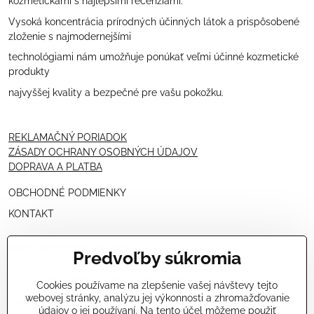
kozmetičkami s najlepšími recenziami.
Vysoká koncentrácia prírodných účinných látok a prispôsobené
zloženie s najmodernejšími
technológiami nám umožňuje ponúkať veľmi účinné kozmetické
produkty
najvyššej kvality a bezpečné pre vašu pokožku.
REKLAMAČNÝ PORIADOK
ZÁSADY OCHRANY OSOBNÝCH ÚDAJOV
DOPRAVA A PLATBA
OBCHODNÉ PODMIENKY
KONTAKT
PRE KOZMETIČKY
Predvoľby súkromia
VÝHODNÁ PONUKA PRE PROFESIONÁLOV
Cookies používame na zlepšenie vašej návštevy tejto
webovej stránky, analýzu jej výkonnosti a zhromažďovanie
NÁVODY OŠETRENÍ - VIDEÁ
údajov o jej používaní. Na tento účel môžeme použiť