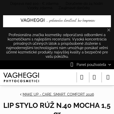
Doprava nad 100.- € zdarma Doručenie do 24 hodín
Vzorky zdarma Zaujímavé darčeky
✕
Profesionálna značka kozmetiky odporúčaná odborníkmi a
kozmetičkami s najlepšími recenziami. Vysoká koncentrácia
prírodných účinných látok a prispôsobené zloženie s
najmodernejšími technológiami nám umožňuje ponúkať veľmi
účinné kozmetické produkty najvyššej kvality a bezpečné pre
vašu pokožku.
Panel používateľa
MAKE UP - CARE. SMART. COMFORT 2026
LIP STYLO RÚŽ N.40 MOCHA 1,5
gr