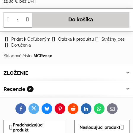
22,80 €
bez DPH
Do košíka
Pridať k Obľúbeným
Otázka k produktu
Strážny pes
Doručenia
Skladové číslo:
MCR2240
ZLOŽENIE
Recenzie
0
Facebook
Twitter
Bluesky
Pinterest
Reddit
LinkedIn
WhatsApp
E-
mail
Predchádzajúci
Nasledujúci produkt
produkt