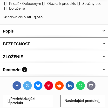
Pridať k Obľúbeným
Otázka k produktu
Strážny pes
Doručenia
Skladové číslo:
MCR3010
Popis
BEZPEČNOSŤ
ZLOŽENIE
Recenzie
0
Facebook
Twitter
Bluesky
Pinterest
Reddit
LinkedIn
WhatsApp
E-
mail
Predchádzajúci
Nasledujúci produkt
produkt