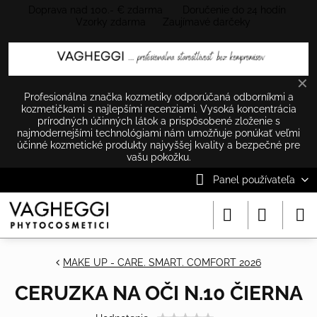
Doprava nad 100.- € zdarma Doručenie do 24 hodín
Vzorky zdarma Zaujímavé darčeky
✕
Profesionálna značka kozmetiky odporúčaná odborníkmi a
kozmetičkami s najlepšími recenziami. Vysoká koncentrácia
prírodných účinných látok a prispôsobené zloženie s
najmodernejšími technológiami nám umožňuje ponúkať veľmi
účinné kozmetické produkty najvyššej kvality a bezpečné pre
vašu pokožku.
Panel používateľa
MAKE UP - CARE. SMART. COMFORT 2026
CERUZKA NA OČI N.10 ČIERNA