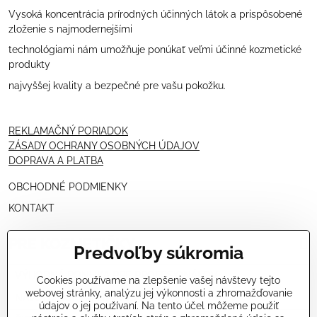
Vysoká koncentrácia prírodných účinných látok a prispôsobené
zloženie s najmodernejšími
technológiami nám umožňuje ponúkať veľmi účinné kozmetické
produkty
najvyššej kvality a bezpečné pre vašu pokožku.
REKLAMAČNÝ PORIADOK
ZÁSADY OCHRANY OSOBNÝCH ÚDAJOV
DOPRAVA A PLATBA
OBCHODNÉ PODMIENKY
KONTAKT
PRE KOZMETIČKY
Predvoľby súkromia
VÝHODNÁ PONUKA PRE PROFESIONÁLOV
Cookies používame na zlepšenie vašej návštevy tejto
webovej stránky, analýzu jej výkonnosti a zhromažďovanie
NÁVODY OŠETRENÍ - VIDEÁ
údajov o jej používaní. Na tento účel môžeme použiť