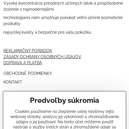
Vysoká koncentrácia prírodných účinných látok a prispôsobené
zloženie s najmodernejšími
technológiami nám umožňuje ponúkať veľmi účinné kozmetické
produkty
najvyššej kvality a bezpečné pre vašu pokožku.
REKLAMAČNÝ PORIADOK
ZÁSADY OCHRANY OSOBNÝCH ÚDAJOV
DOPRAVA A PLATBA
OBCHODNÉ PODMIENKY
KONTAKT
PRE KOZMETIČKY
Predvoľby súkromia
VÝHODNÁ PONUKA PRE PROFESIONÁLOV
Cookies používame na zlepšenie vašej návštevy tejto
webovej stránky, analýzu jej výkonnosti a zhromažďovanie
NÁVODY OŠETRENÍ - VIDEÁ
údajov o jej používaní. Na tento účel môžeme použiť
nástroje a služby tretích strán a zhromaždené údaje sa
ŠKOLENIE KOZMETIČIEK V TALIANSKU