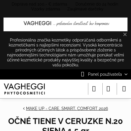
Doprava nad 100.- € zdarma Doručenie do 24 hodín
Vzorky zdarma Zaujímavé darčeky
✕
Profesionálna značka kozmetiky odporúčaná odborníkmi a
kozmetičkami s najlepšími recenziami. Vysoká koncentrácia
prírodných účinných látok a prispôsobené zloženie s
najmodernejšími technológiami nám umožňuje ponúkať veľmi
účinné kozmetické produkty najvyššej kvality a bezpečné pre
vašu pokožku.
Panel používateľa
MAKE UP - CARE. SMART. COMFORT 2026
OČNÉ TIENE V CERUZKE N.20
SIENA 1,5 gr