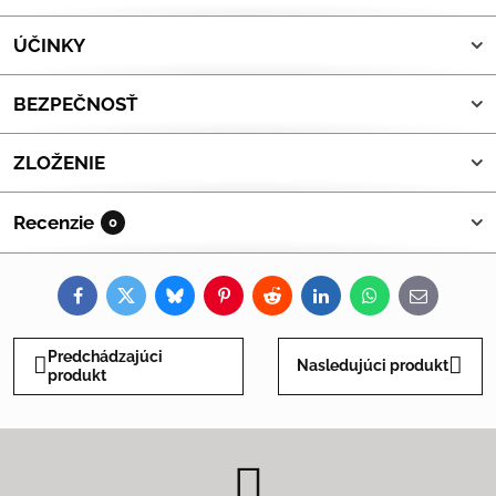
ÚČINKY
BEZPEČNOSŤ
ZLOŽENIE
Recenzie
0
Facebook
Twitter
Bluesky
Pinterest
Reddit
LinkedIn
WhatsApp
E-
mail
Predchádzajúci
Nasledujúci produkt
produkt