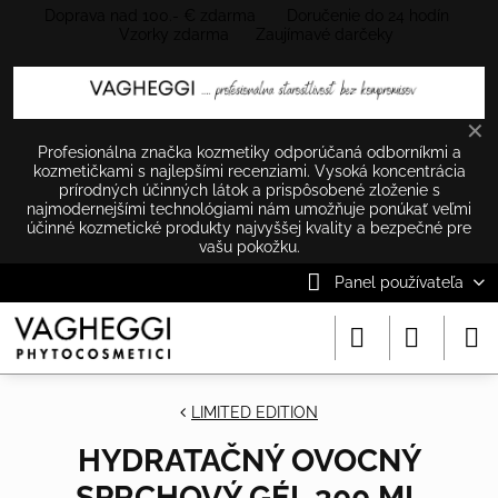
Doprava nad 100.- € zdarma Doručenie do 24 hodín
Vzorky zdarma Zaujímavé darčeky
✕
Profesionálna značka kozmetiky odporúčaná odborníkmi a
kozmetičkami s najlepšími recenziami. Vysoká koncentrácia
prírodných účinných látok a prispôsobené zloženie s
najmodernejšími technológiami nám umožňuje ponúkať veľmi
účinné kozmetické produkty najvyššej kvality a bezpečné pre
vašu pokožku.
Panel používateľa
LIMITED EDITION
HYDRATAČNÝ OVOCNÝ
SPRCHOVÝ GÉL 300 ML