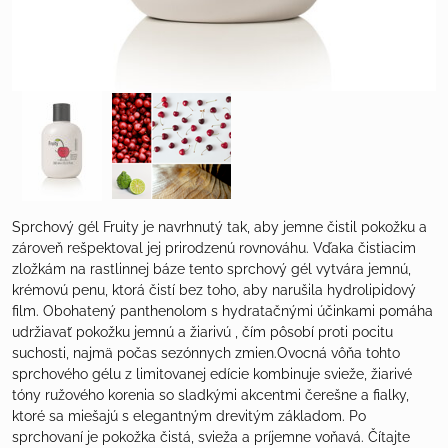
Sprchový gél Fruity je navrhnutý tak, aby jemne čistil pokožku a
zároveň rešpektoval jej prirodzenú rovnováhu. Vďaka čistiacim
zložkám na rastlinnej báze tento sprchový gél vytvára jemnú,
krémovú penu, ktorá čistí bez toho, aby narušila hydrolipidový
film. Obohatený panthenolom s hydratačnými účinkami pomáha
udržiavať pokožku jemnú a žiarivú , čím pôsobí proti pocitu
suchosti, najmä počas sezónnych zmien.Ovocná vôňa tohto
sprchového gélu z limitovanej edície kombinuje svieže, žiarivé
tóny ružového korenia so sladkými akcentmi čerešne a fialky,
ktoré sa miešajú s elegantným drevitým základom. Po
sprchovaní je pokožka čistá, svieža a príjemne voňavá.
Čítajte