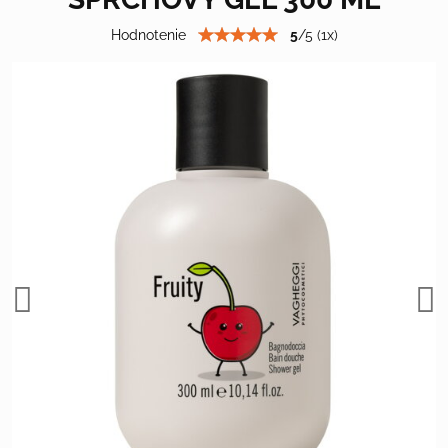
Hodnotenie
5
/
5
(
1
x)