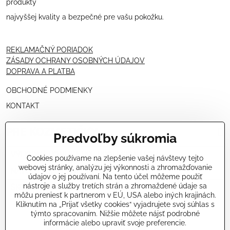
produkty
najvyššej kvality a bezpečné pre vašu pokožku.
REKLAMAČNÝ PORIADOK
ZÁSADY OCHRANY OSOBNÝCH ÚDAJOV
DOPRAVA A PLATBA
OBCHODNÉ PODMIENKY
KONTAKT
PRE KOZMETIČKY
Predvoľby súkromia
VÝHODNÁ PONUKA PRE PROFESIONÁLOV
Cookies používame na zlepšenie vašej návštevy tejto
webovej stránky, analýzu jej výkonnosti a zhromažďovanie
NÁVODY OŠETRENÍ - VIDEÁ
údajov o jej používaní. Na tento účel môžeme použiť
nástroje a služby tretích strán a zhromaždené údaje sa
ŠKOLENIE KOZMETIČIEK V TALIANSKU
môžu preniesť k partnerom v EÚ, USA alebo iných krajinách.
Kliknutím na „Prijať všetky cookies“ vyjadrujete svoj súhlas s
týmto spracovaním. Nižšie môžete nájsť podrobné
informácie alebo upraviť svoje preferencie.