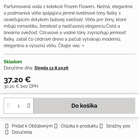
Parfumovaná voda z kolekcie Frozen Flowers. Nežná, elegantná
a podmanivá vôňa spájajúca jemné kvetinové tóny fialky s
osviežujúcim dotykom ľadovej sviežosti. Vôňa pre ženy, ktoré
milujú romantiku, ženskosť a nadčasovú eleganciu.Čistá a
lineárna sviežosť. Citrusové a vodné tóny zvýrazňujú jemnosť
fialky, zatiaľ čo cédrové drevo a pačuli vytvárajú modernú,
elegantnú a výraznú vôňu.
Čítajte viac
Skladom
Doručíme dňa:
Streda
12.8.2026
37,20 €
30,20 €
bez DPH
Do košíka
Pridať k Obľúbeným
Otázka k produktu
Strážny pes
Doručenia