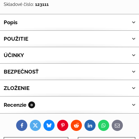
Skladové číslo:
123111
Popis
POUŽITIE
ÚČINKY
BEZPEČNOSŤ
ZLOŽENIE
Recenzie
0
Facebook
Twitter
Bluesky
Pinterest
Reddit
LinkedIn
WhatsApp
E-
mail