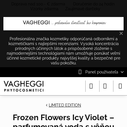
Doprava nad 100.- € zdarma Doručenie do 24 hodín
Vzorky zdarma Zaujímavé darčeky
✕
Profesionálna značka kozmetiky odporúčaná odborníkmi a
kozmetičkami s najlepšími recenziami. Vysoká koncentrácia
prírodných účinných látok a prispôsobené zloženie s
najmodernejšími technológiami nám umožňuje ponúkať veľmi
účinné kozmetické produkty najvyššej kvality a bezpečné pre
vašu pokožku.
Panel používateľa
LIMITED EDITION
Frozen Flowers Icy Violet –
parfumovaná voda s vôňou