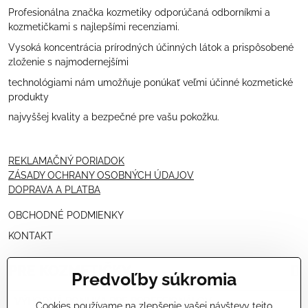
Profesionálna značka kozmetiky odporúčaná odborníkmi a
kozmetičkami s najlepšími recenziami.
Vysoká koncentrácia prírodných účinných látok a prispôsobené
zloženie s najmodernejšími
technológiami nám umožňuje ponúkať veľmi účinné kozmetické
produkty
najvyššej kvality a bezpečné pre vašu pokožku.
REKLAMAČNÝ PORIADOK
ZÁSADY OCHRANY OSOBNÝCH ÚDAJOV
DOPRAVA A PLATBA
OBCHODNÉ PODMIENKY
KONTAKT
PRE KOZMETIČKY
Predvoľby súkromia
VÝHODNÁ PONUKA PRE PROFESIONÁLOV
Cookies používame na zlepšenie vašej návštevy tejto