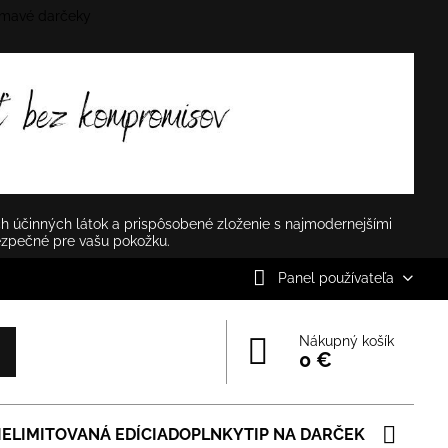
mavé darčeky
✕
h účinných látok a prispôsobené zloženie s najmodernejšími
ezpečné pre vašu pokožku.
Panel používateľa
Nákupný košík
0 €
IE
LIMITOVANÁ EDÍCIA
DOPLNKY
TIP NA DARČEK