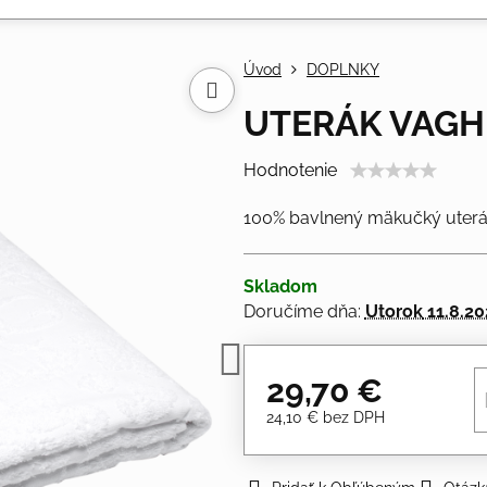
Úvod
DOPLNKY
UTERÁK VAGH
Hodnotenie
100% bavlnený mäkučký uterák
Skladom
Doručíme dňa:
Utorok
11.8.2
29,70 €
24,10 €
bez DPH