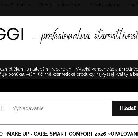
 100.- € zdarma Doručenie do 24 hodín
Vzorky zdarma Zaují
zmetičkami s najlepšími recenziami. Vysoká koncentrácia prírodnýc
je ponúkať veľmi účinné kozmetické produkty najvyššej kvality a b
Hľadať
O
MAKE UP - CARE. SMART. COMFORT 2026
OPAĽOVAN