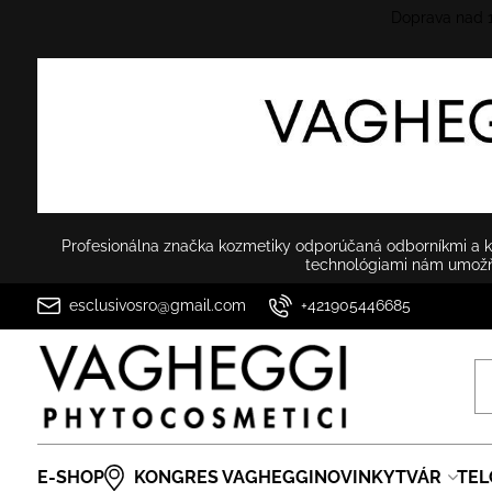
Doprava nad
Profesionálna značka kozmetiky odporúčaná odborníkmi a ko
technológiami nám umožňu
esclusivosro@gmail.com
+421905446685
E-SHOP
KONGRES VAGHEGGI
NOVINKY
TVÁR
TEL