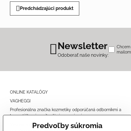
Predchádzajúci produkt
Newsletter
Chcem s
mailo
Odoberať naše novinky:
ONLINE KATALÓGY
VAGHEGGI
Profesionálna značka kozmetiky odporúčaná odborníkmi a
kozmetičkami s najlepšími recenziami.
Predvoľby súkromia
Vysoká koncentrácia prírodných účinných látok a
prispôsobené zloženie s najmodernejšími