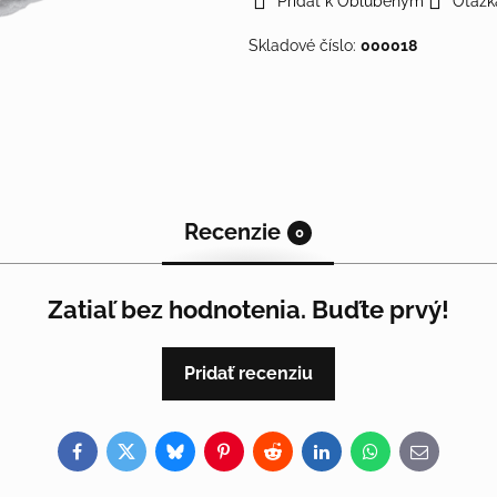
Pridať k Obľúbeným
Otázk
Skladové číslo:
000018
Recenzie
0
Zatiaľ bez hodnotenia. Buďte prvý!
Pridať recenziu
Facebook
Twitter
Bluesky
Pinterest
Reddit
LinkedIn
WhatsApp
E-
mail