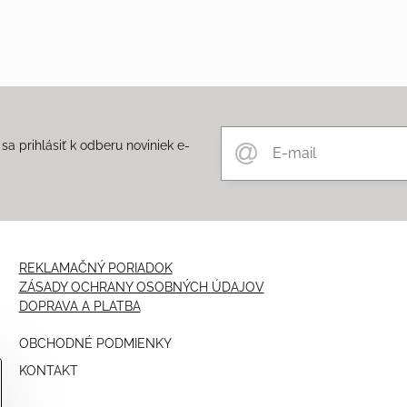
a prihlásiť k odberu noviniek e-
m
REKLAMAČNÝ PORIADOK
ZÁSADY OCHRANY OSOBNÝCH ÚDAJOV
DOPRAVA A PLATBA
OBCHODNÉ PODMIENKY
KONTAKT