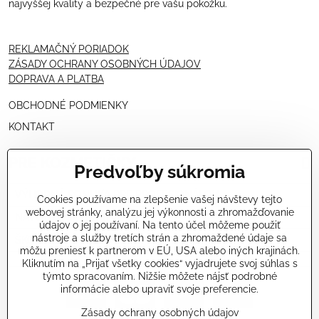
najvyššej kvality a bezpečné pre vašu pokožku.
REKLAMAČNÝ PORIADOK
ZÁSADY OCHRANY OSOBNÝCH ÚDAJOV
DOPRAVA A PLATBA
OBCHODNÉ PODMIENKY
KONTAKT
PRE KOZMETIČKY
Predvoľby súkromia
VÝHODNÁ PONUKA PRE PROFESIONÁLOV
Cookies používame na zlepšenie vašej návštevy tejto
webovej stránky, analýzu jej výkonnosti a zhromažďovanie
NÁVODY OŠETRENÍ - VIDEÁ
údajov o jej používaní. Na tento účel môžeme použiť
nástroje a služby tretích strán a zhromaždené údaje sa
ŠKOLENIE KOZMETIČIEK V TALIANSKU
môžu preniesť k partnerom v EÚ, USA alebo iných krajinách.
Kliknutím na „Prijať všetky cookies“ vyjadrujete svoj súhlas s
týmto spracovaním. Nižšie môžete nájsť podrobné
informácie alebo upraviť svoje preferencie.
Zásady ochrany osobných údajov