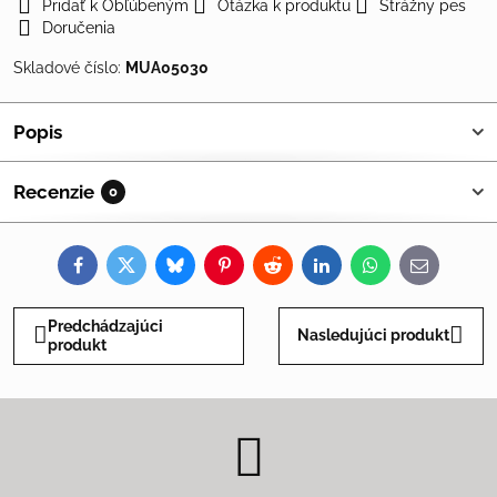
Pridať k Obľúbeným
Otázka k produktu
Strážny pes
Doručenia
Skladové číslo:
MUA05030
Popis
Recenzie
0
Facebook
Twitter
Bluesky
Pinterest
Reddit
LinkedIn
WhatsApp
E-
mail
Predchádzajúci
Nasledujúci produkt
produkt