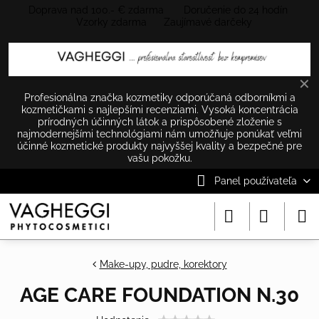
Doprava nad 100.- € zdarma Doručenie do 24 hodín
Vzorky zdarma Zaujímavé darčeky
✕
Profesionálna značka kozmetiky odporúčaná odborníkmi a
kozmetičkami s najlepšími recenziami. Vysoká koncentrácia
prírodných účinných látok a prispôsobené zloženie s
najmodernejšími technológiami nám umožňuje ponúkať veľmi
účinné kozmetické produkty najvyššej kvality a bezpečné pre
vašu pokožku.
Panel používateľa
Make-upy, pudre, korektory
AGE CARE FOUNDATION N.30