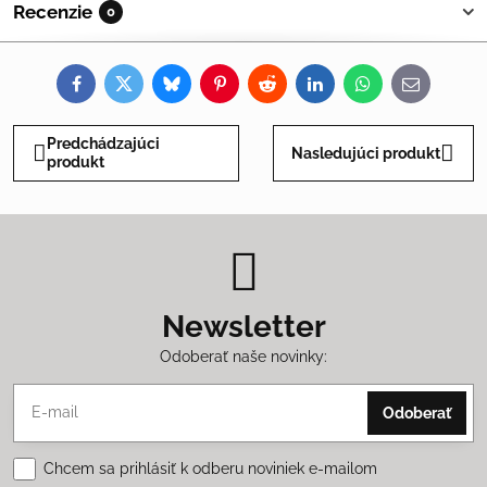
Recenzie
0
Facebook
Twitter
Bluesky
Pinterest
Reddit
LinkedIn
WhatsApp
E-
mail
Predchádzajúci
Nasledujúci produkt
produkt
Newsletter
Odoberať naše novinky:
Odoberať
Chcem sa prihlásiť k odberu noviniek e-mailom