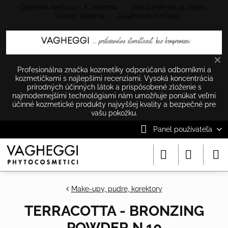
Doprava nad 100.- € zdarma Doručenie do 24 hodín
Vzorky zdarma Zaujímavé darčeky
✕
Profesionálna značka kozmetiky odporúčaná odborníkmi a
kozmetičkami s najlepšími recenziami. Vysoká koncentrácia
prírodných účinných látok a prispôsobené zloženie s
najmodernejšími technológiami nám umožňuje ponúkať veľmi
účinné kozmetické produkty najvyššej kvality a bezpečné pre
vašu pokožku.
Panel používateľa
Make-upy, pudre, korektory
TERRACOTTA - BRONZING
POWDER N.10