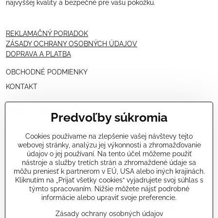
najvyššej kvality a bezpečné pre vašu pokožku.
REKLAMAČNÝ PORIADOK
ZÁSADY OCHRANY OSOBNÝCH ÚDAJOV
DOPRAVA A PLATBA
OBCHODNÉ PODMIENKY
KONTAKT
PRE KOZMETIČKY
Predvoľby súkromia
VÝHODNÁ PONUKA PRE PROFESIONÁLOV
Cookies používame na zlepšenie vašej návštevy tejto
webovej stránky, analýzu jej výkonnosti a zhromažďovanie
NÁVODY OŠETRENÍ - VIDEÁ
údajov o jej používaní. Na tento účel môžeme použiť
nástroje a služby tretích strán a zhromaždené údaje sa
ŠKOLENIE KOZMETIČIEK V TALIANSKU
môžu preniesť k partnerom v EÚ, USA alebo iných krajinách.
Kliknutím na „Prijať všetky cookies“ vyjadrujete svoj súhlas s
týmto spracovaním. Nižšie môžete nájsť podrobné
informácie alebo upraviť svoje preferencie.
Zásady ochrany osobných údajov