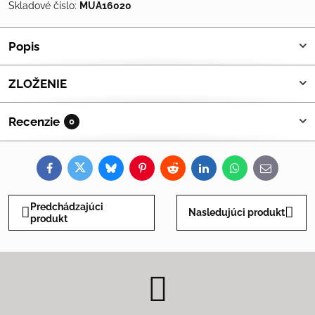
Skladové číslo:
MUA16020
Popis
ZLOŽENIE
Recenzie
0
Facebook
Twitter
Bluesky
Pinterest
Reddit
LinkedIn
WhatsApp
E-
mail
Predchádzajúci
Nasledujúci produkt
produkt