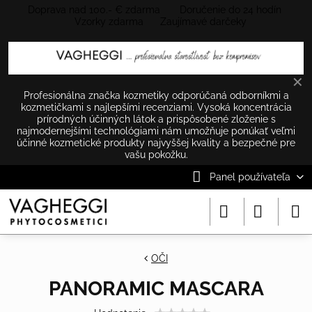
Doprava nad 100.- € zdarma Doručenie do 24 hodín
Vzorky zdarma Zaujímavé darčeky
✕
Profesionálna značka kozmetiky odporúčaná odborníkmi a
kozmetičkami s najlepšími recenziami. Vysoká koncentrácia
prírodných účinných látok a prispôsobené zloženie s
najmodernejšími technológiami nám umožňuje ponúkať veľmi
účinné kozmetické produkty najvyššej kvality a bezpečné pre
vašu pokožku.
Panel používateľa
OČI
PANORAMIC MASCARA