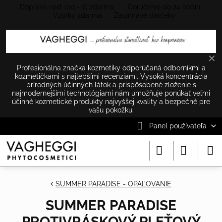
Doprava nad 100.- € zdarma Doručenie do 24 hodín
Vzorky zdarma Zaujímavé darčeky
✕
Profesionálna značka kozmetiky odporúčaná odborníkmi a
kozmetičkami s najlepšími recenziami. Vysoká koncentrácia
prírodných účinných látok a prispôsobené zloženie s
najmodernejšími technológiami nám umožňuje ponúkať veľmi
účinné kozmetické produkty najvyššej kvality a bezpečné pre
vašu pokožku.
Panel používateľa
SUMMER PARADISE - OPAĽOVANIE
SUMMER PARADISE
PROTIVRÁSKOVÝ PLEŤOVÝ