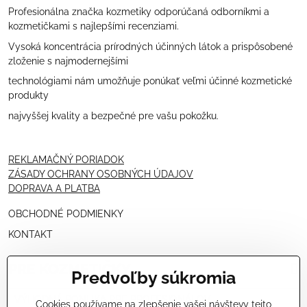
Profesionálna značka kozmetiky odporúčaná odborníkmi a
kozmetičkami s najlepšími recenziami.
Vysoká koncentrácia prírodných účinných látok a prispôsobené
zloženie s najmodernejšími
technológiami nám umožňuje ponúkať veľmi účinné kozmetické
produkty
najvyššej kvality a bezpečné pre vašu pokožku.
REKLAMAČNÝ PORIADOK
ZÁSADY OCHRANY OSOBNÝCH ÚDAJOV
DOPRAVA A PLATBA
OBCHODNÉ PODMIENKY
KONTAKT
PRE KOZMETIČKY
Predvoľby súkromia
VÝHODNÁ PONUKA PRE PROFESIONÁLOV
Cookies používame na zlepšenie vašej návštevy tejto