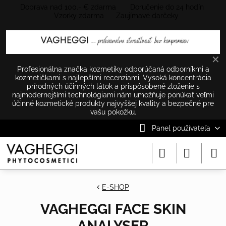
Doprava nad 100.- € zdarma Doručenie do 24 hodín
Vzorky zdarma Zaujímavé darčeky
✕
Profesionálna značka kozmetiky odporúčaná odborníkmi a
kozmetičkami s najlepšími recenziami. Vysoká koncentrácia
prírodných účinných látok a prispôsobené zloženie s
najmodernejšími technológiami nám umožňuje ponúkať veľmi
účinné kozmetické produkty najvyššej kvality a bezpečné pre
vašu pokožku.
Panel používateľa
E-SHOP
VAGHEGGI FACE SKIN
ANALYSER