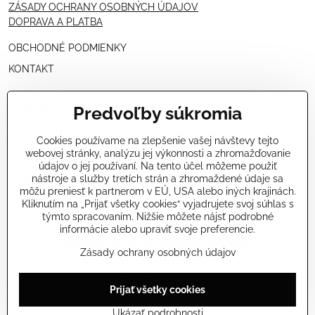
ZÁSADY OCHRANY OSOBNÝCH ÚDAJOV
DOPRAVA A PLATBA
OBCHODNÉ PODMIENKY
KONTAKT
PRE KOZMETIČKY
Predvoľby súkromia
VÝHODNÁ PONUKA PRE PROFESIONÁLOV
Cookies používame na zlepšenie vašej návštevy tejto
webovej stránky, analýzu jej výkonnosti a zhromažďovanie
NÁVODY OŠETRENÍ - VIDEÁ
údajov o jej používaní. Na tento účel môžeme použiť
nástroje a služby tretích strán a zhromaždené údaje sa
ŠKOLENIE KOZMETIČIEK V TALIANSKU
môžu preniesť k partnerom v EÚ, USA alebo iných krajinách.
Kliknutím na „Prijať všetky cookies“ vyjadrujete svoj súhlas s
týmto spracovaním. Nižšie môžete nájsť podrobné
informácie alebo upraviť svoje preferencie.
Zásady ochrany osobných údajov
©
2026
Copyright
Predvoľby súkromia
Zásady ochrany osobných údajov
Prijať všetky cookies
Stav objednávky
Ukázať podrobnosti