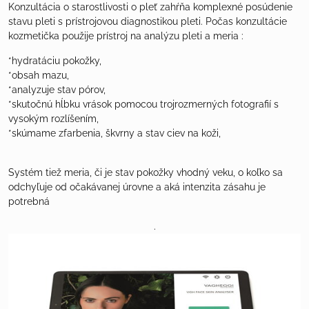
Konzultácia o starostlivosti o pleť zahŕňa komplexné posúdenie
stavu pleti s prístrojovou diagnostikou pleti. Počas konzultácie
kozmetička použije prístroj na analýzu pleti a meria :
*hydratáciu pokožky,
*obsah mazu,
*analyzuje stav pórov,
*skutočnú hĺbku vrások pomocou trojrozmerných fotografií s
vysokým rozlíšením,
*skúmame zfarbenia, škvrny a stav ciev na koži,
Systém tiež meria, či je stav pokožky vhodný veku, o koľko sa
odchyľuje od očakávanej úrovne a aká intenzita zásahu je
potrebná
.