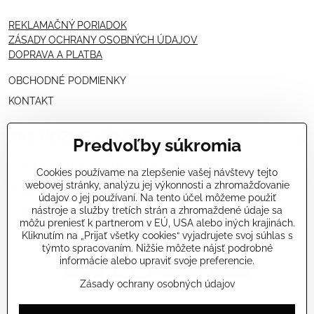
REKLAMAČNÝ PORIADOK
ZÁSADY OCHRANY OSOBNÝCH ÚDAJOV
DOPRAVA A PLATBA
OBCHODNÉ PODMIENKY
KONTAKT
PRE KOZMETIČKY
Predvoľby súkromia
VÝHODNÁ PONUKA PRE PROFESIONÁLOV
Cookies používame na zlepšenie vašej návštevy tejto
webovej stránky, analýzu jej výkonnosti a zhromažďovanie
NÁVODY OŠETRENÍ - VIDEÁ
údajov o jej používaní. Na tento účel môžeme použiť
nástroje a služby tretích strán a zhromaždené údaje sa
ŠKOLENIE KOZMETIČIEK V TALIANSKU
môžu preniesť k partnerom v EÚ, USA alebo iných krajinách.
Kliknutím na „Prijať všetky cookies“ vyjadrujete svoj súhlas s
týmto spracovaním. Nižšie môžete nájsť podrobné
informácie alebo upraviť svoje preferencie.
Zásady ochrany osobných údajov
©
2026
Copyright