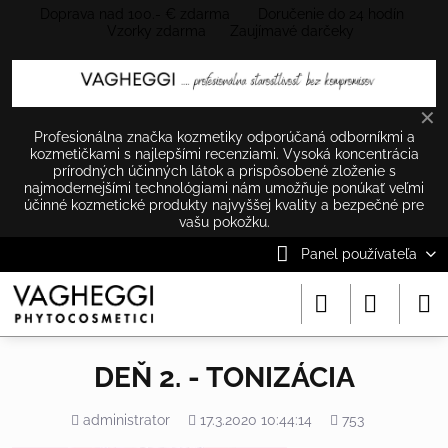
Doprava nad 100.- € zdarma Doručenie do 24 hodín
Vzorky zdarma Zaujímavé darčeky
✕
Profesionálna značka kozmetiky odporúčaná odborníkmi a
kozmetičkami s najlepšími recenziami. Vysoká koncentrácia
prírodných účinných látok a prispôsobené zloženie s
najmodernejšími technológiami nám umožňuje ponúkať veľmi
účinné kozmetické produkty najvyššej kvality a bezpečné pre
vašu pokožku.
Panel používateľa
DEŇ 2. - TONIZÁCIA
Pridal
Pridané
Počet
administrator
17.3.2020 10:44:14
753
zobrazení