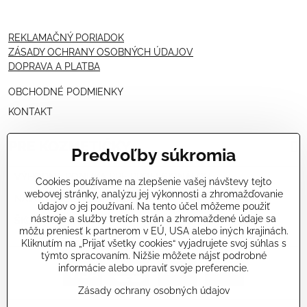
REKLAMAČNÝ PORIADOK
ZÁSADY OCHRANY OSOBNÝCH ÚDAJOV
DOPRAVA A PLATBA
OBCHODNÉ PODMIENKY
KONTAKT
PRE KOZMETIČKY
Predvoľby súkromia
VÝHODNÁ PONUKA PRE PROFESIONÁLOV
Cookies používame na zlepšenie vašej návštevy tejto
webovej stránky, analýzu jej výkonnosti a zhromažďovanie
NÁVODY OŠETRENÍ - VIDEÁ
údajov o jej používaní. Na tento účel môžeme použiť
nástroje a služby tretích strán a zhromaždené údaje sa
ŠKOLENIE KOZMETIČIEK V TALIANSKU
môžu preniesť k partnerom v EÚ, USA alebo iných krajinách.
Kliknutím na „Prijať všetky cookies“ vyjadrujete svoj súhlas s
týmto spracovaním. Nižšie môžete nájsť podrobné
informácie alebo upraviť svoje preferencie.
Zásady ochrany osobných údajov