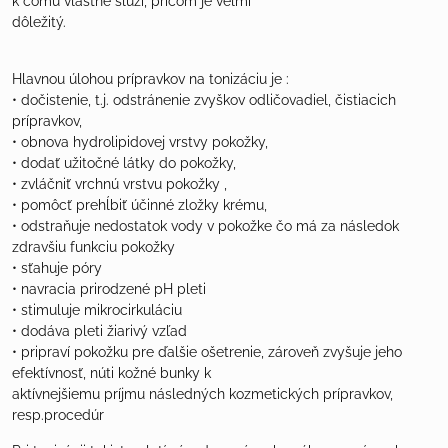
k čomu vlastne slúži, pričom je veľmi
dôležitý.
Hlavnou úlohou prípravkov na tonizáciu je :
• dočistenie, t.j. odstránenie zvyškov odličovadiel, čistiacich
prípravkov,
• obnova hydrolipidovej vrstvy pokožky,
• dodať užitočné látky do pokožky,
• zvláčniť vrchnú vrstvu pokožky ,
• pomôcť prehĺbiť účinné zložky krému,
• odstraňuje nedostatok vody v pokožke čo má za následok
zdravšiu funkciu pokožky
• sťahuje póry
• navracia prirodzené pH pleti
• stimuluje mikrocirkuláciu
• dodáva pleti žiarivý vzľad
• pripraví pokožku pre ďalšie ošetrenie, zároveň zvyšuje jeho
efektívnosť, núti kožné bunky k
aktívnejšiemu príjmu následných kozmetických prípravkov,
resp.procedúr