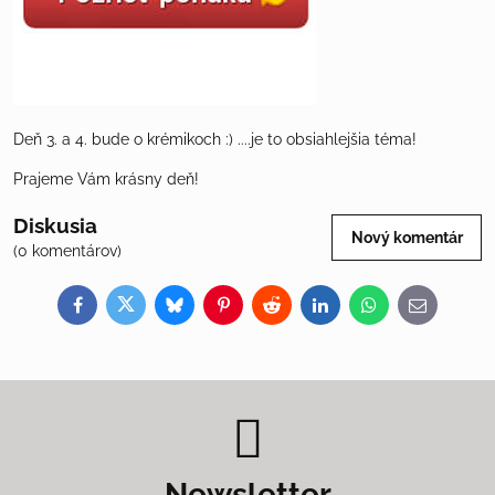
Deň 3. a 4. bude o krémikoch :) ....je to obsiahlejšia téma!
Prajeme Vám krásny deň!
Diskusia
Nový komentár
(0 komentárov)
Facebook
Twitter
Bluesky
Pinterest
Reddit
LinkedIn
WhatsApp
E-
mail
Newsletter