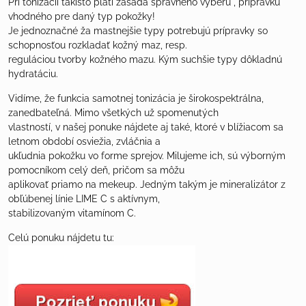
Pri tonizácii takisto platí zásada správneho výberu , prípravku
vhodného pre daný typ pokožky!
Je jednoznačné ža mastnejšie typy potrebujú prípravky so
schopnosťou rozkladať kožný maz, resp.
reguláciou tvorby kožného mazu. Kým suchšie typy dôkladnú
hydratáciu.
Vidíme, že funkcia samotnej tonizácia je širokospektrálna,
zanedbateľná. Mimo všetkých už spomenutých
vlastností, v našej ponuke nájdete aj také, ktoré v blížiacom sa
letnom období osviežia, zvláčnia a
ukľudnia pokožku vo forme sprejov. Milujeme ich, sú výborným
pomocníkom celý deň, pričom sa môžu
aplikovať priamo na mekeup. Jedným takým je mineralizátor z
obľúbenej línie LIME C s aktívnym,
stabilizovaným vitamínom C.
Celú ponuku nájdetu tu: