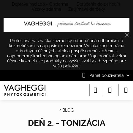
Doprava nad 100.- € zdarma Doručenie do 24 hodín
Vzorky zdarma Zaujímavé darčeky
✕
Profesionálna značka kozmetiky odporúčaná odborníkmi a
kozmetičkami s najlepšími recenziami. Vysoká koncentrácia
prírodných účinných látok a prispôsobené zloženie s
najmodernejšími technológiami nám umožňuje ponúkať veľmi
účinné kozmetické produkty najvyššej kvality a bezpečné pre
vašu pokožku.
Panel používateľa
BLOG
DEŇ 2. - TONIZÁCIA