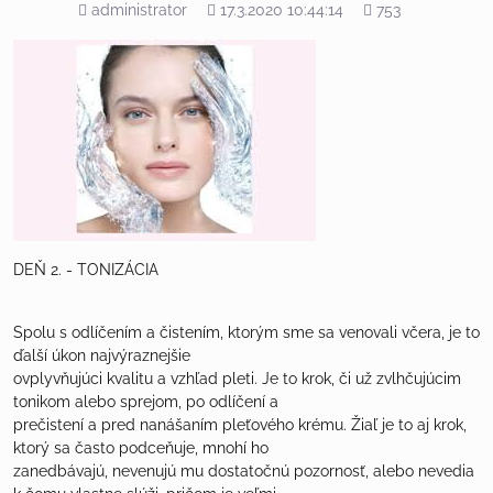
Pridal
Pridané
Počet
administrator
17.3.2020 10:44:14
753
zobrazení
DEŇ 2. - TONIZÁCIA
Spolu s odlíčením a čistením, ktorým sme sa venovali včera, je to
ďalší úkon najvýraznejšie
ovplyvňujúci kvalitu a vzhľad pleti. Je to krok, či už zvlhčujúcim
tonikom alebo sprejom, po odlíčení a
prečistení a pred nanášaním pleťového krému. Žiaľ je to aj krok,
ktorý sa často podceňuje, mnohí ho
zanedbávajú, nevenujú mu dostatočnú pozornosť, alebo nevedia