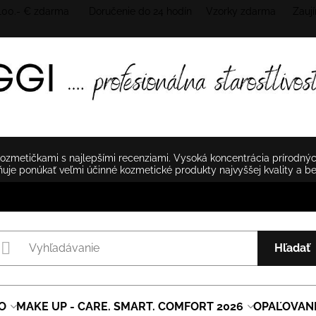
 100.- € zdarma Doručenie do 24 hodín
Vzorky zdarma Zaují
zmetičkami s najlepšími recenziami. Vysoká koncentrácia prírodnýc
je ponúkať veľmi účinné kozmetické produkty najvyššej kvality a b
Hľadať
O
MAKE UP - CARE. SMART. COMFORT 2026
OPAĽOVAN