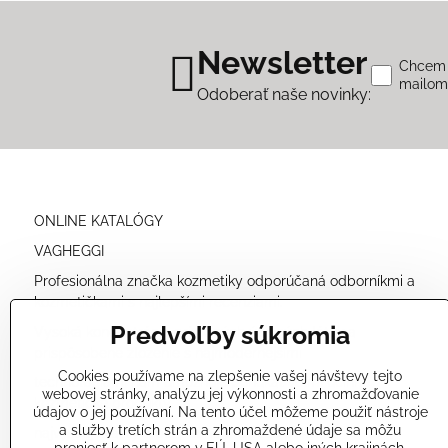
Newsletter
Chcem s
mailo
Odoberať naše novinky:
ONLINE KATALÓGY
VAGHEGGI
Profesionálna značka kozmetiky odporúčaná odborníkmi a
kozmetičkami s najlepšími recenziami.
Predvoľby súkromia
Vysoká koncentrácia prírodných účinných látok a
prispôsobené zloženie s najmodernejšími
Cookies používame na zlepšenie vašej návštevy tejto
technológiami nám umožňuje ponúkať veľmi účinné
webovej stránky, analýzu jej výkonnosti a zhromažďovanie
kozmetické produkty
údajov o jej používaní. Na tento účel môžeme použiť nástroje
a služby tretích strán a zhromaždené údaje sa môžu
najvyššej kvality a bezpečné pre vašu pokožku.