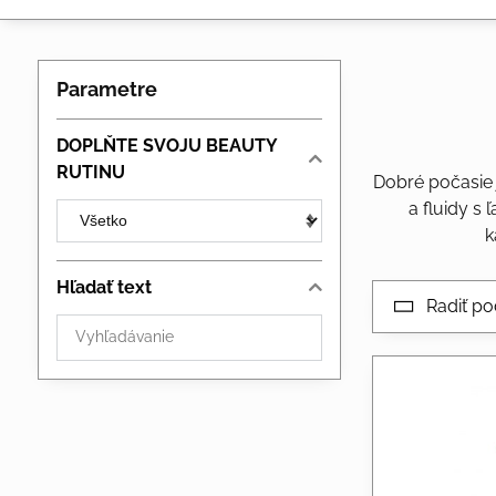
Parametre
DOPLŇTE SVOJU BEAUTY
RUTINU
Dobré počasie 
a fluidy s
k
Hľadať text
Radiť po
Prehľadať
výsledky
filtra
fulltextom