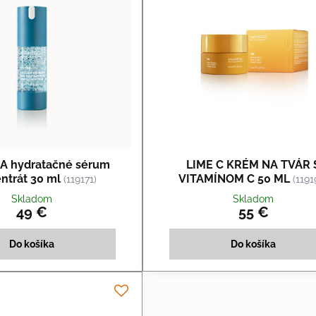
 hydratačné sérum
LIME C KRÉM NA TVÁR 
ntrát 30 ml
VITAMÍNOM C 50 ML
(119171)
(1191
Skladom
Skladom
49 €
55 €
Do košíka
Do košíka