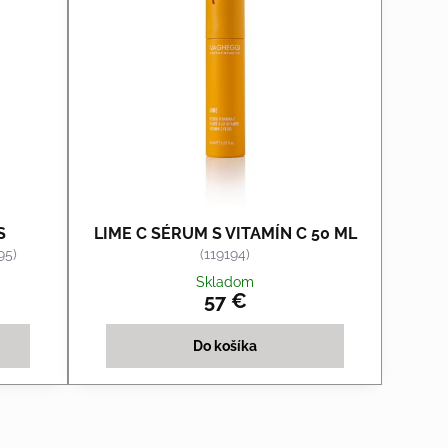
S
LIME C SÉRUM S VITAMÍN C 50 ML
95)
(119194)
Skladom
57 €
Do košíka