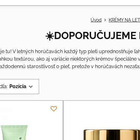
Úvod
KRÉMY NA LE
☀️DOPORUČUJEME 
je tu! V letných horúčavách každý typ pleti uprednostňuje ľ
 ľahkou textúrou, ako aj variácie niektorých krémov špeciáln
aždodennú starostlivosť o pleť, pretože v horúčavách nezaťaž
dľa:
Pozícia