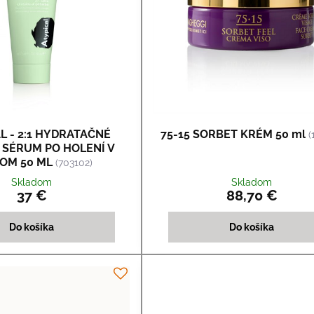
L - 2:1 HYDRATAČNÉ
75-15 SORBET KRÉM 50 ml
(
 SÉRUM PO HOLENÍ V
OM 50 ML
(703102)
Skladom
Skladom
37 €
88,70 €
Do košíka
Do košíka