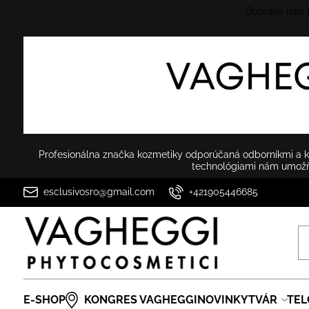
Doprava nad
Profesionálna značka kozmetiky odporúčaná odborníkmi a ko
technológiami nám umožňu
esclusivosro@gmail.com
+421905446685
E-SHOP
KONGRES VAGHEGGI
NOVINKY
TVÁR
TEL