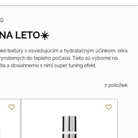
TO
NA LETO☀️
ahké textúry s osviežujúcim a hydratačným účinkom, séra
e vyrobených do teplého počasia. Tieto sú výborné na
ia a dosiahneme s nimi super tuning efekt.
7
položiek