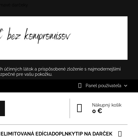
mavé darčeky
✕
h účinných látok a prispôsobené zloženie s najmodernejšími
ezpečné pre vašu pokožku.
Panel používateľa
Nákupný košík
0 €
IE
LIMITOVANÁ EDÍCIA
DOPLNKY
TIP NA DARČEK