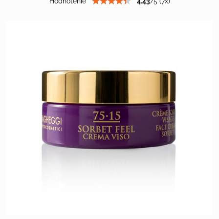
Hodnotenie
4.43
/
5
(
7
x)