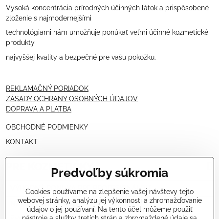
Vysoká koncentrácia prírodných účinných látok a prispôsobené
zloženie s najmodernejšími
technológiami nám umožňuje ponúkať veľmi účinné kozmetické
produkty
najvyššej kvality a bezpečné pre vašu pokožku.
REKLAMAČNÝ PORIADOK
ZÁSADY OCHRANY OSOBNÝCH ÚDAJOV
DOPRAVA A PLATBA
OBCHODNÉ PODMIENKY
KONTAKT
PRE KOZMETIČKY
Predvoľby súkromia
VÝHODNÁ PONUKA PRE PROFESIONÁLOV
Cookies používame na zlepšenie vašej návštevy tejto
webovej stránky, analýzu jej výkonnosti a zhromažďovanie
NÁVODY OŠETRENÍ - VIDEÁ
údajov o jej používaní. Na tento účel môžeme použiť
nástroje a služby tretích strán a zhromaždené údaje sa