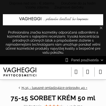
Doprava nad 100.- € zdarma Doručenie do 24 hodín
Vzorky zdarma Zaujímavé darčeky
✕
Profesionálna značka kozmetiky odporúčaná odborníkmi a
kozmetičkami s najlepšími recenziami. Vysoká koncentrácia
prírodných účinných látok a prispôsobené zloženie s
najmodernejšími technológiami nám umožňuje ponúkať veľmi
účinné kozmetické produkty najvyššej kvality a bezpečné pre
vašu pokožku.
Panel používateľa
75.15 - luxusné omladzujúce prípravky 40 +
75-15 SORBET KRÉM 50 ml