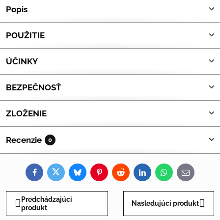
Popis
POUŽITIE
ÚČINKY
BEZPEČNOSŤ
ZLOŽENIE
Recenzie
0
Facebook
Twitter
Bluesky
Pinterest
Reddit
LinkedIn
WhatsApp
E-
mail
Predchádzajúci
Nasledujúci produkt
produkt