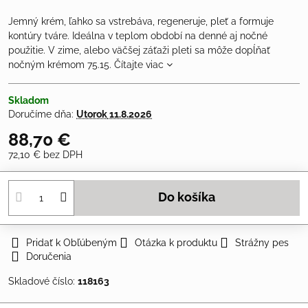
Jemný krém, ľahko sa vstrebáva, regeneruje, pleť a formuje
kontúry tváre. Ideálna v teplom období na denné aj nočné
použitie. V zime, alebo väčšej záťaži pleti sa môže dopĺňať
nočným krémom 75.15.
Čítajte viac
Skladom
Doručíme dňa:
Utorok
11.8.2026
88,70 €
72,10 €
bez DPH
Do košíka
Pridať k Obľúbeným
Otázka k produktu
Strážny pes
Doručenia
Skladové číslo:
118163