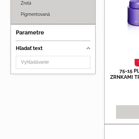
Zrelá
Pigmentovaná
Parametre
Hľadať text
Prehľadať
výsledky
75-15 
filtra
ZRNKAMI T
fulltextom