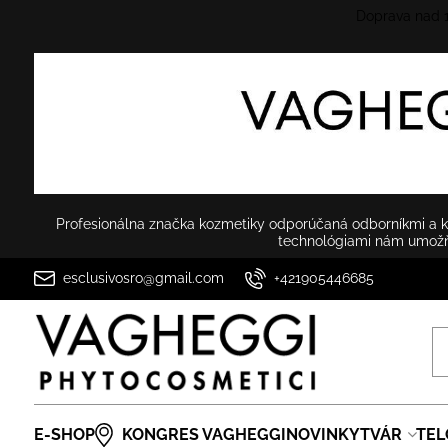
Doprava nad
Profesionálna značka kozmetiky odporúčaná odborníkmi a ko
technológiami nám umožňu
esclusivosro@gmail.com
+421905446685
E-SHOP
KONGRES VAGHEGGI
NOVINKY
TVÁR
TEL