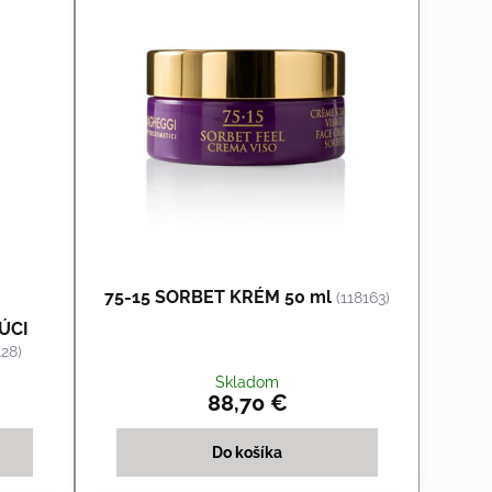
75-15 SORBET KRÉM 50 ml
(118163)
ÚCI
128)
Skladom
88,70 €
Do košíka