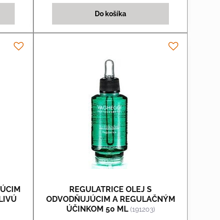
Do košíka
JÚCIM
REGULATRICE OLEJ S
LIVÚ
ODVODŇUJÚCIM A REGULAČNÝM
ÚČINKOM 50 ML
(191203)