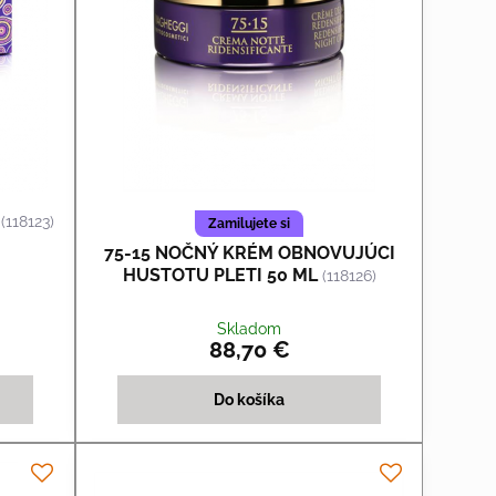
(118123)
Zamilujete si
75-15 NOČNÝ KRÉM OBNOVUJÚCI
HUSTOTU PLETI 50 ML
(118126)
Skladom
88,70 €
Do košíka