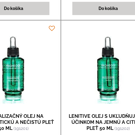
Do košíka
Do košíka
LIZAČNÝ OLEJ NA
LENITIVE OLEJ S UKĽUDŇU
ICKÚ A NEČISTÚ PLEŤ
ÚČINKOM NA JEMNÚ A CIT
50 ML
PLEŤ 50 ML
(191201)
(191202)