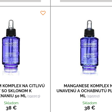
 KOMPLEX NA CITLIVÚ
MANGANESE KOMPLEX 
Ť SO SKLONOM K
UNAVENÚ A OCHABNUTÚ PL
NANIU 50 ML
ML
(192203)
(192202)
Skladom
Skladom
38 €
38 €