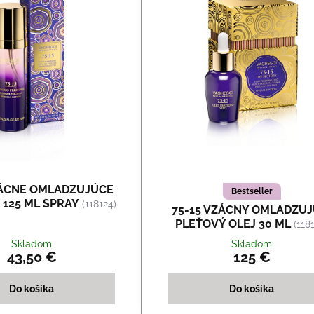
ZÁCNE OMLADZUJÚCE
Bestseller
125 ML SPRAY
(118124)
75-15 VZÁCNY OMLADZUJ
PLEŤOVÝ OLEJ 30 ML
(118
Skladom
Skladom
43,50 €
125 €
Do košíka
Do košíka