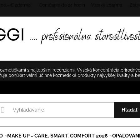
 100.- € zdarma Doručenie do 24 hodín
Vzorky zdarma Zaují
zmetičkami s najlepšími recenziami. Vysoká koncentrácia prírodnýc
je ponúkať veľmi účinné kozmetické produkty najvyššej kvality a b
Hľadať
O
MAKE UP - CARE. SMART. COMFORT 2026
OPAĽOVAN