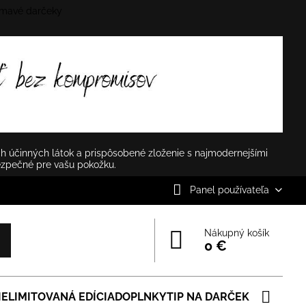
mavé darčeky
✕
h účinných látok a prispôsobené zloženie s najmodernejšími
ezpečné pre vašu pokožku.
Panel používateľa
Nákupný košík
0 €
IE
LIMITOVANÁ EDÍCIA
DOPLNKY
TIP NA DARČEK